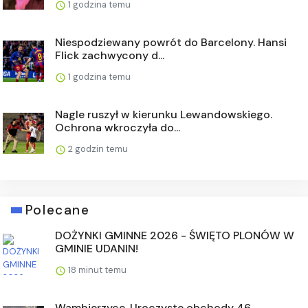
1 godzina temu
Niespodziewany powrót do Barcelony. Hansi
Flick zachwycony d...
1 godzina temu
Nagle ruszył w kierunku Lewandowskiego.
Ochrona wkroczyła do...
2 godzin temu
Polecane
DOŻYNKI GMINNE 2026 - ŚWIĘTO PLONÓW W
GMINIE UDANIN!
18 minut temu
Wambierzyce. Uroczyste obchody 46.