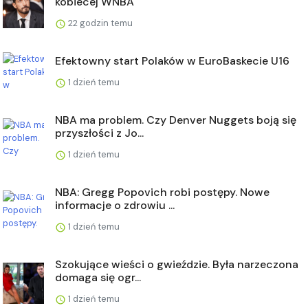
kobiecej WNBA
22 godzin temu
Efektowny start Polaków w EuroBaskecie U16
1 dzień temu
NBA ma problem. Czy Denver Nuggets boją się
przyszłości z Jo...
1 dzień temu
NBA: Gregg Popovich robi postępy. Nowe
informacje o zdrowiu ...
1 dzień temu
Szokujące wieści o gwieździe. Była narzeczona
domaga się ogr...
1 dzień temu