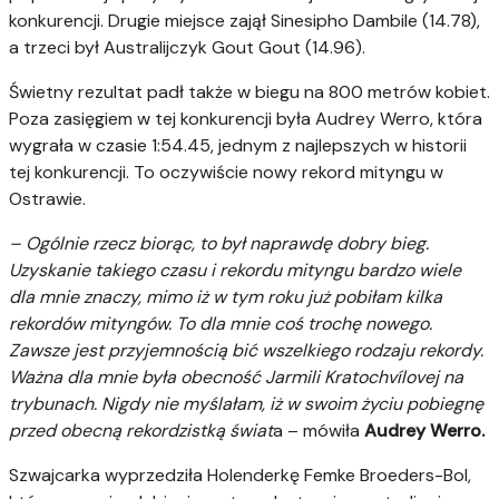
konkurencji. Drugie miejsce zajął Sinesipho Dambile (14.78),
a trzeci był Australijczyk Gout Gout (14.96).
Świetny rezultat padł także w biegu na 800 metrów kobiet.
Poza zasięgiem w tej konkurencji była Audrey Werro, która
wygrała w czasie 1:54.45, jednym z najlepszych w historii
tej konkurencji. To oczywiście nowy rekord mityngu w
Ostrawie.
– Ogólnie rzecz biorąc, to był naprawdę dobry bieg.
Uzyskanie takiego czasu i rekordu mityngu bardzo wiele
dla mnie znaczy, mimo iż w tym roku już pobiłam kilka
rekordów mityngów. To dla mnie coś trochę nowego.
Zawsze jest przyjemnością bić wszelkiego rodzaju rekordy.
Ważna dla mnie była obecność Jarmili Kratochvílovej na
trybunach. Nigdy nie myślałam, iż w swoim życiu pobiegnę
przed obecną rekordzistką świat
a – mówiła
Audrey Werro.
Szwajcarka wyprzedziła Holenderkę Femke Broeders-Bol,