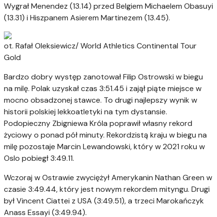
Wygrał Menendez (13.14) przed Belgiem Michaelem Obasuyi
(13.31) i Hiszpanem Asierem Martinezem (13.45).
ot. Rafał Oleksiewicz/ World Athletics Continental Tour
Gold
Bardzo dobry występ zanotował Filip Ostrowski w biegu
na milę. Polak uzyskał czas 3:51.45 i zajął piąte miejsce w
mocno obsadzonej stawce. To drugi najlepszy wynik w
historii polskiej lekkoatletyki na tym dystansie.
Podopieczny Zbigniewa Króla poprawił własny rekord
życiowy o ponad pół minuty. Rekordzistą kraju w biegu na
milę pozostaje Marcin Lewandowski, który w 2021 roku w
Oslo pobiegł 3:49.11.
Wczoraj w Ostrawie zwyciężył Amerykanin Nathan Green w
czasie 3:49.44, który jest nowym rekordem mityngu. Drugi
był Vincent Ciattei z USA (3:49.51), a trzeci Marokańczyk
Anass Essayi (3:49.94).