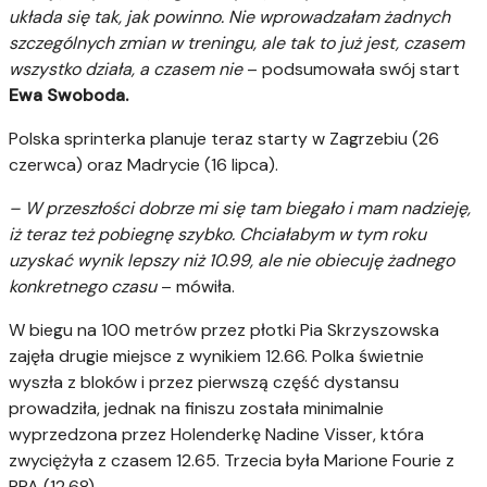
układa się tak, jak powinno. Nie wprowadzałam żadnych
szczególnych zmian w treningu, ale tak to już jest, czasem
wszystko działa, a czasem nie
– podsumowała swój start
Ewa Swoboda.
Polska sprinterka planuje teraz starty w Zagrzebiu (26
czerwca) oraz Madrycie (16 lipca).
– W przeszłości dobrze mi się tam biegało i mam nadzieję,
iż teraz też pobiegnę szybko. Chciałabym w tym roku
uzyskać wynik lepszy niż 10.99, ale nie obiecuję żadnego
konkretnego czasu
– mówiła.
W biegu na 100 metrów przez płotki Pia Skrzyszowska
zajęła drugie miejsce z wynikiem 12.66. Polka świetnie
wyszła z bloków i przez pierwszą część dystansu
prowadziła, jednak na finiszu została minimalnie
wyprzedzona przez Holenderkę Nadine Visser, która
zwyciężyła z czasem 12.65. Trzecia była Marione Fourie z
RPA (12.68).