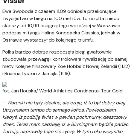
Visser
Ewa Swoboda z czasem 11.09 odniosła przekonujące
zwycięstwo w biegu na 100 metrów. To rezultat nieco
słabszy od 10,99 osiągniętego wcześniej w Warszawie
podczas mityngu Halina Konopacka Classics, jednak w
Ostrawie wystarczył do kolejnego triumfu.
Polka bardzo dobrze rozpoczęła bieg, gwałtownie
zbudowała przewagę i kontrolowała rywalizację do samej
mety. Kolejne finiszowały Zoe Hobbs z Nowej Zelandii (11.12)
i Brianna Lyston z Jamajki (11.18).
fot. Jan Houska/ World Athletics Continental Tour Gold
– Warunki nie były idealne, ale czuję, iż to był dobry bieg.
Utrzymałam tempo do samego końca. Powiedziałam
kiedyś, iż podbiję świat w pewien pochmurny, deszczowy
dzień. Teraz mam nadzieję, iż w Birmingham będzie padać.
Żartuję, naprawdę tego nie życzę. W tym roku wszystko