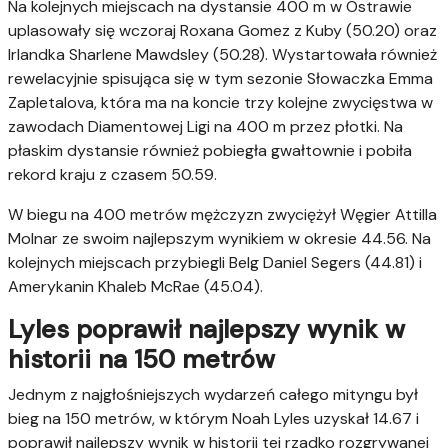
Na kolejnych miejscach na dystansie 400 m w Ostrawie
uplasowały się wczoraj Roxana Gomez z Kuby (50.20) oraz
Irlandka Sharlene Mawdsley (50.28). Wystartowała również
rewelacyjnie spisująca się w tym sezonie Słowaczka Emma
Zapletalova, która ma na koncie trzy kolejne zwycięstwa w
zawodach Diamentowej Ligi na 400 m przez płotki. Na
płaskim dystansie również pobiegła gwałtownie i pobiła
rekord kraju z czasem 50.59.
W biegu na 400 metrów mężczyzn zwyciężył Węgier Attilla
Molnar ze swoim najlepszym wynikiem w okresie 44.56. Na
kolejnych miejscach przybiegli Belg Daniel Segers (44.81) i
Amerykanin Khaleb McRae (45.04).
Lyles poprawił najlepszy wynik w
historii na 150 metrów
Jednym z najgłośniejszych wydarzeń całego mityngu był
bieg na 150 metrów, w którym Noah Lyles uzyskał 14.67 i
poprawił najlepszy wynik w historii tej rzadko rozgrywanej