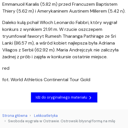
Emmanuoil Karalis (5.82 m) przed Francuzem Baptistem
Thiery (5.62 m) i Amerykaninem Austinem Millerem (5.42 n).
Daleko kulą pchał Włoch Leonardo Fabbri, który wygrał
konkurs z wynikiem 21.91 m. W rzucie oszczepem
tryumfował faworyt Rumesh Tharanga Pathirage ze Sri
Lanki (86.57 m), a wśród kobiet najlepsza była Adriana
Vilagos z Serbii (62.92 m). Maria Andrejczyk nie zaliczyła
żadnej z prób i zajęła w konkursie ostatnie miejsce.
red
fot. World Athletics Continental Tour Gold
Idź do oryginalnego materiału
Strona główna
Lekkoatletyka
Swoboda wygrała w Ostrawie. Ostrowski błysnął formą na milę