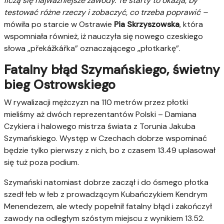
liczą się najważniejsze zawody. Te starty to okazja, by
testować różne rzeczy i zobaczyć, co trzeba poprawić –
mówiła po starcie w Ostrawie
Pia Skrzyszowska
, która
wspomniała również, iż nauczyła się nowego czeskiego
słowa „překážkářka” oznaczającego „płotkarkę”.
Fatalny błąd Szymańskiego, świetny
bieg Ostrowskiego
W rywalizacji mężczyzn na 110 metrów przez płotki
mieliśmy aż dwóch reprezentantów Polski – Damiana
Czykiera i halowego mistrza świata z Torunia Jakuba
Szymańskiego. Występ w Czechach dobrze wspominać
będzie tylko pierwszy z nich, bo z czasem 13.49 uplasował
się tuż poza podium.
Szymański natomiast dobrze zaczął i do ósmego płotka
szedł łeb w łeb z prowadzącym Kubańczykiem Kendrym
Menendezem, ale wtedy popełnił fatalny błąd i zakończył
zawody na odległym szóstym miejscu z wynikiem 13.52.