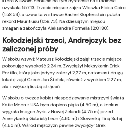
która w swoim debiucie na tym dystansie na stadionie
uzyskała 1:57.13. Trzecie miejsce zajęła Włoszka Eloisa Coiro
(1:58.59), a czwarta w stawce Rachel Klopfenstein pobiła
rekord Mauritiusu (1:58.73). Na dziesiątym miejscu
zmagania zakończyła Aleksandra Formella (2:01.80).
Kołodziejski trzeci, Andrejczyk bez
zaliczonej próby
W skoku wzwyż Mateusz Kołodziejski zajął trzecie miejsce,
pokonując wysokość 2,24 m. Zwyciężył Meksykanin Erick
Portillo, który jako jedyny zaliczył 2,27 m, natomiast drugą
lokatę zajął Czech Jan Štefela, również z wynikiem 2,27 m,
ale z większą liczbą strąceń.
W skoku o tyczce kobiet niespodziewanie mistrzyni świata
Katie Moon z USA była dopiero piąta (4.50 m), a konkus
wygrała Imogen Ayris z Nowej Zelandii (4.75 m) przed
Amerykanką Gabrielą Leon (4.65 m) i Słowenką Tiną Sutej
(4.65 m). Wśród mężczyzn pewnie zwyciężył Grek