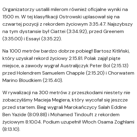
Organizatorzy ustalili milerom również oficjalne wyniki na
1500 m. W tej klasyfikacji Ostrowski uplasował się na
czwartej pozycji z rekordem życiowym 3:35.47. Najszybszy
na tym dystansie był
Ciattei (3:34.92), przed Greenem
(3:35.00) i Essayi (3:35.22).
Na 1000 metrów bardzo dobrze pobiegł Bartosz Kitliński,
który uzyskał rekord życiowy 2:15.81. Polak zajął piąte
miejsce, a zawody wygrał Australijczyk Peter Bol (2:15.13)
przed Holendrem Samuelem Chapple (2:15.20) i Chorwatem
Marino Bloudkiem (2:15.40).
W rywalizacji na 300 metrów z przeszkodami niestety nie
zobaczyliśmy Macieja Megiera, który wycofał się jeszcze
przed startem. Bieg wygrali Marokańczycy Salah Eddine
Ben Yazide (8:09.88) i Mohamed Tindouft z rekordem
życiowym 8:10.04. Podium uzupełnił Włoch Osama Zoghlami
(8:13.10).