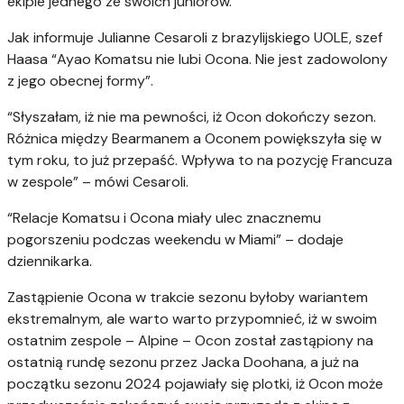
ekipie jednego ze swoich juniorów.
Jak informuje Julianne Cesaroli z brazylijskiego UOLE, szef
Haasa “Ayao Komatsu nie lubi Ocona. Nie jest zadowolony
z jego obecnej formy”.
“Słyszałam, iż nie ma pewności, iż Ocon dokończy sezon.
Różnica między Bearmanem a Oconem powiększyła się w
tym roku, to już przepaść. Wpływa to na pozycję Francuza
w zespole” – mówi Cesaroli.
“Relacje Komatsu i Ocona miały ulec znacznemu
pogorszeniu podczas weekendu w Miami” – dodaje
dziennikarka.
Zastąpienie Ocona w trakcie sezonu byłoby wariantem
ekstremalnym, ale warto warto przypomnieć, iż w swoim
ostatnim zespole – Alpine – Ocon został zastąpiony na
ostatnią rundę sezonu przez Jacka Doohana, a już na
początku sezonu 2024 pojawiały się plotki, iż Ocon może