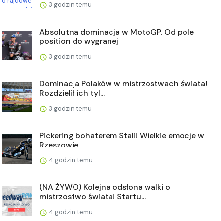
3 godzin temu
Absolutna dominacja w MotoGP. Od pole
position do wygranej
3 godzin temu
Dominacja Polaków w mistrzostwach świata!
Rozdzielił ich tyl...
3 godzin temu
Pickering bohaterem Stali! Wielkie emocje w
Rzeszowie
4 godzin temu
(NA ŻYWO) Kolejna odsłona walki o
mistrzostwo świata! Startu...
4 godzin temu