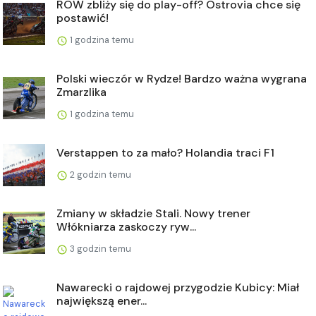
ROW zbliży się do play-off? Ostrovia chce się
postawić!
1 godzina temu
Polski wieczór w Rydze! Bardzo ważna wygrana
Zmarzlika
1 godzina temu
Verstappen to za mało? Holandia traci F1
2 godzin temu
Zmiany w składzie Stali. Nowy trener
Włókniarza zaskoczy ryw...
3 godzin temu
Nawarecki o rajdowej przygodzie Kubicy: Miał
największą ener...