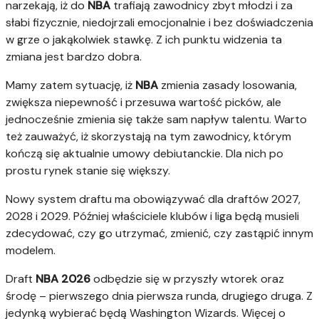
narzekają, iż do
NBA
trafiają zawodnicy zbyt młodzi i za
słabi fizycznie, niedojrzali emocjonalnie i bez doświadczenia
w grze o jakąkolwiek stawkę. Z ich punktu widzenia ta
zmiana jest bardzo dobra.
Mamy zatem sytuację, iż
NBA
zmienia zasady losowania,
zwiększa niepewność i przesuwa wartość picków, ale
jednocześnie zmienia się także sam napływ talentu. Warto
też zauważyć, iż skorzystają na tym zawodnicy, którym
kończą się aktualnie umowy debiutanckie. Dla nich po
prostu rynek stanie się większy.
Nowy system draftu ma obowiązywać dla draftów 2027,
2028 i 2029. Później właściciele klubów i liga będą musieli
zdecydować, czy go utrzymać, zmienić, czy zastąpić innym
modelem.
Draft
NBA 2026
odbędzie się w przyszły wtorek oraz
środę – pierwszego dnia pierwsza runda, drugiego druga. Z
jedynką wybierać będą Washington Wizards. Więcej o