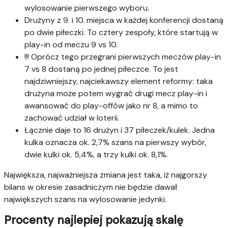
wylosowanie pierwszego wyboru.
Drużyny z 9. i 10. miejsca w każdej konferencji dostaną
po dwie piłeczki. To cztery zespoły, które startują w
play-in od meczu 9 vs 10.
!!! Oprócz tego przegrani pierwszych meczów play-in
7 vs 8 dostaną po jednej piłeczce. To jest
najdziwniejszy, najciekawszy element reformy: taka
drużyna może potem wygrać drugi mecz play-in i
awansować do play-offów jako nr 8, a mimo to
zachować udział w loterii.
Łącznie daje to 16 drużyn i 37 piłeczek/kulek. Jedna
kulka oznacza ok. 2,7% szans na pierwszy wybór,
dwie kulki ok. 5,4%, a trzy kulki ok. 8,1%.
Największa, najważniejsza zmiana jest taka, iż najgorszy
bilans w okresie zasadniczym nie będzie dawał
największych szans na wylosowanie jedynki.
Procenty najlepiej pokazują skalę