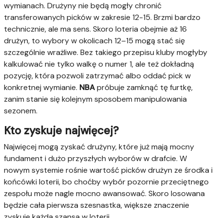
wymianach. Drużyny nie będą mogły chronić
transferowanych picków w zakresie 12-15. Brzmi bardzo
technicznie, ale ma sens. Skoro loteria obejmie aż 16
drużyn, to wybory w okolicach 12–15 mogą stać się
szczególnie wrażliwe. Bez takiego przepisu kluby mogłyby
kalkulować nie tylko walkę o numer 1, ale też dokładną
pozycję, która pozwoli zatrzymać albo oddać pick w
konkretnej wymianie.
NBA
próbuje zamknąć tę furtkę,
zanim stanie się kolejnym sposobem manipulowania
sezonem.
Kto zyskuje najwięcej?
Najwięcej mogą zyskać drużyny, które już mają mocny
fundament i dużo przyszłych wyborów w drafcie. W
nowym systemie rośnie wartość picków drużyn ze środka i
końcówki loterii, bo choćby wybór pozornie przeciętnego
zespołu może nagle mocno awansować. Skoro losowana
będzie cała pierwsza szesnastka, większe znaczenie
zyskuje każda szansa w loterii.