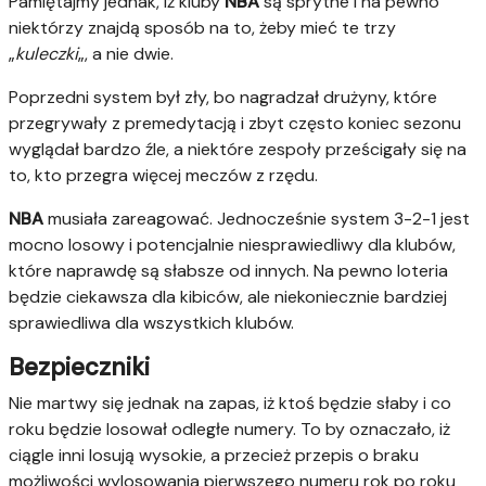
Pamiętajmy jednak, iż kluby
NBA
są sprytne i na pewno
niektórzy znajdą sposób na to, żeby mieć te trzy
„
kuleczki
„, a nie dwie.
Poprzedni system był zły, bo nagradzał drużyny, które
przegrywały z premedytacją i zbyt często koniec sezonu
wyglądał bardzo źle, a niektóre zespoły prześcigały się na
to, kto przegra więcej meczów z rzędu.
NBA
musiała zareagować. Jednocześnie system 3-2-1 jest
mocno losowy i potencjalnie niesprawiedliwy dla klubów,
które naprawdę są słabsze od innych. Na pewno loteria
będzie ciekawsza dla kibiców, ale niekoniecznie bardziej
sprawiedliwa dla wszystkich klubów.
Bezpieczniki
Nie martwy się jednak na zapas, iż ktoś będzie słaby i co
roku będzie losował odległe numery. To by oznaczało, iż
ciągle inni losują wysokie, a przecież przepis o braku
możliwości wylosowania pierwszego numeru rok po roku