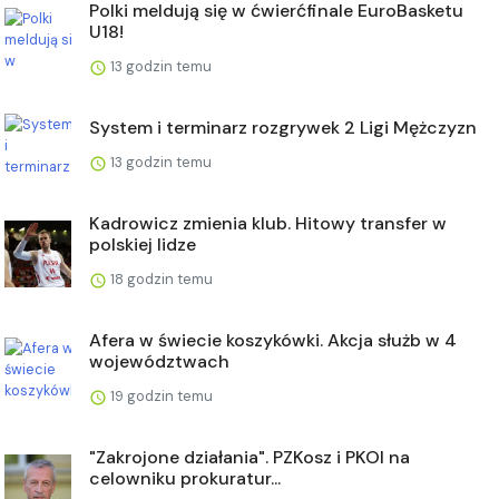
Polki meldują się w ćwierćfinale EuroBasketu
U18!
13 godzin temu
System i terminarz rozgrywek 2 Ligi Mężczyzn
13 godzin temu
Kadrowicz zmienia klub. Hitowy transfer w
polskiej lidze
18 godzin temu
Afera w świecie koszykówki. Akcja służb w 4
województwach
19 godzin temu
"Zakrojone działania". PZKosz i PKOl na
celowniku prokuratur...