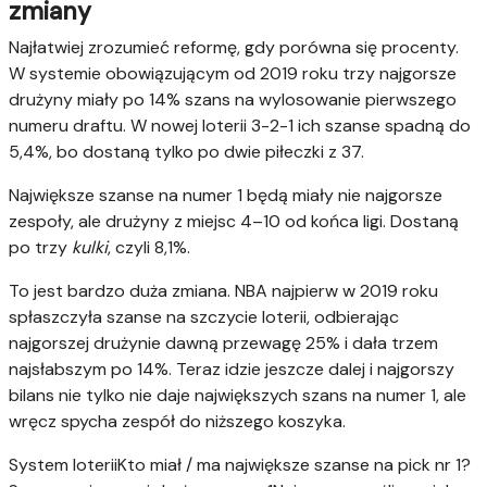
zmiany
Najłatwiej zrozumieć reformę, gdy porówna się procenty.
W systemie obowiązującym od 2019 roku trzy najgorsze
drużyny miały po 14% szans na wylosowanie pierwszego
numeru draftu. W nowej loterii 3-2-1 ich szanse spadną do
5,4%, bo dostaną tylko po dwie piłeczki z 37.
Największe szanse na numer 1 będą miały nie najgorsze
zespoły, ale drużyny z miejsc 4–10 od końca ligi. Dostaną
po trzy
kulki
, czyli 8,1%.
To jest bardzo duża zmiana. NBA najpierw w 2019 roku
spłaszczyła szanse na szczycie loterii, odbierając
najgorszej drużynie dawną przewagę 25% i dała trzem
najsłabszym po 14%. Teraz idzie jeszcze dalej i najgorszy
bilans nie tylko nie daje największych szans na numer 1, ale
wręcz spycha zespół do niższego koszyka.
System loteriiKto miał / ma największe szanse na pick nr 1?