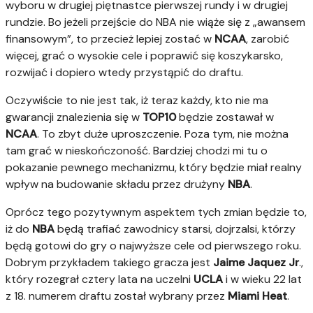
wyboru w drugiej piętnastce pierwszej rundy i w drugiej
rundzie. Bo jeżeli przejście do NBA nie wiąże się z „awansem
finansowym”, to przecież lepiej zostać w
NCAA
, zarobić
więcej, grać o wysokie cele i poprawić się koszykarsko,
rozwijać i dopiero wtedy przystąpić do draftu.
Oczywiście to nie jest tak, iż teraz każdy, kto nie ma
gwarancji znalezienia się w
TOP10
będzie zostawał w
NCAA
. To zbyt duże uproszczenie. Poza tym, nie można
tam grać w nieskończoność. Bardziej chodzi mi tu o
pokazanie pewnego mechanizmu, który będzie miał realny
wpływ na budowanie składu przez drużyny
NBA
.
Oprócz tego pozytywnym aspektem tych zmian będzie to,
iż do
NBA
będą trafiać zawodnicy starsi, dojrzalsi, którzy
będą gotowi do gry o najwyższe cele od pierwszego roku.
Dobrym przykładem takiego gracza jest
Jaime Jaquez Jr
.,
który rozegrał cztery lata na uczelni
UCLA
i w wieku 22 lat
z 18. numerem draftu został wybrany przez
Miami
Heat
.