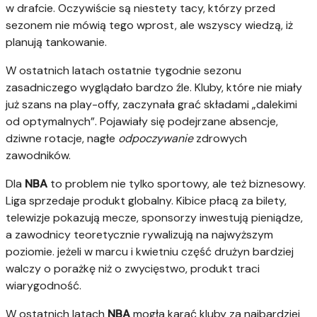
w drafcie. Oczywiście są niestety tacy, którzy przed
sezonem nie mówią tego wprost, ale wszyscy wiedzą, iż
planują tankowanie.
W ostatnich latach ostatnie tygodnie sezonu
zasadniczego wyglądało bardzo źle. Kluby, które nie miały
już szans na play-offy, zaczynała grać składami „dalekimi
od optymalnych”. Pojawiały się podejrzane absencje,
dziwne rotacje, nagłe
odpoczywanie
zdrowych
zawodników.
Dla
NBA
to problem nie tylko sportowy, ale też biznesowy.
Liga sprzedaje produkt globalny. Kibice płacą za bilety,
telewizje pokazują mecze, sponsorzy inwestują pieniądze,
a zawodnicy teoretycznie rywalizują na najwyższym
poziomie. jeżeli w marcu i kwietniu część drużyn bardziej
walczy o porażkę niż o zwycięstwo, produkt traci
wiarygodność.
W ostatnich latach
NBA
mogła karać kluby za najbardziej