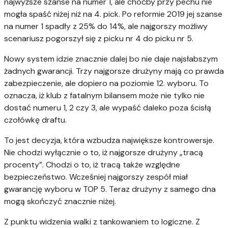
najwyższe szanse na numer 1, ale choćby przy pechu nie
mogła spaść niżej niż na 4. pick. Po reformie 2019 jej szanse
na numer 1 spadły z 25% do 14%, ale najgorszy możliwy
scenariusz pogorszył się z picku nr 4 do picku nr 5.
Nowy system idzie znacznie dalej bo nie daje najsłabszym
żadnych gwarancji. Trzy najgorsze drużyny mają co prawda
zabezpieczenie, ale dopiero na poziomie 12. wyboru. To
oznacza, iż klub z fatalnym bilansem może nie tylko nie
dostać numeru 1, 2 czy 3, ale wypaść daleko poza ścisłą
czołówkę draftu.
To jest decyzja, która wzbudza największe kontrowersje.
Nie chodzi wyłącznie o to, iż najgorsze drużyny „tracą
procenty”. Chodzi o to, iż tracą także względne
bezpieczeństwo. Wcześniej najgorszy zespół miał
gwarancję wyboru w TOP 5. Teraz drużyny z samego dna
mogą skończyć znacznie niżej.
Z punktu widzenia walki z tankowaniem to logiczne. Z