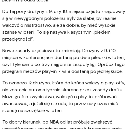
Do tej pory drużyny z 9. czy 10. miejsca często znajdowały
się w niewygodnym położeniu. Były za słabe, by realnie
walczyć o mistrzostwo, ale za dobre, by mieć wysokie
szanse w loterii. To się nazywa klasycznym „piekłem
przeciętności”.
Nowe zasady częściowo to zmieniają. Drużyny z 9. i 10.
miejsca w konferencjach dostaną po dwie piłeczki w loterii,
czyli tyle samo co trzy najgorsze zespoły ligi. Oprócz tego
przegrani meczów play-in 7 vs 8 dostaną po jednej kulce.
To oznacza, iż drużyna, która do końca walczy o play-offy,
nie zostanie automatycznie ukarana przez zasady draftu.
Może grać o zwycięstwa, walczyć o play-in, próbować
awansować, a jeżeli się nie uda, to przez cały czas mieć
szansę na szczęście w loterii.
To dobry kierunek, bo
NBA
od lat próbuje zwiększyć
wartość sezonu zasadniczego i sprawić, iż wszyscy grają