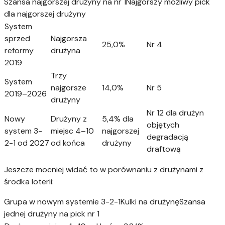
Szansa najgorszej drużyny na nr 1Najgorszy możliwy pick
dla najgorszej drużyny
System
sprzed
Najgorsza
25,0%
Nr 4
reformy
drużyna
2019
Trzy
System
najgorsze
14,0%
Nr 5
2019–2026
drużyny
Nr 12 dla drużyn
Nowy
Drużyny z
5,4% dla
objętych
system 3-
miejsc 4–10
najgorszej
degradacją
2-1 od 2027
od końca
drużyny
draftową
Jeszcze mocniej widać to w porównaniu z drużynami z
środka loterii:
Grupa w nowym systemie 3-2-1Kulki na drużynęSzansa
jednej drużyny na pick nr 1