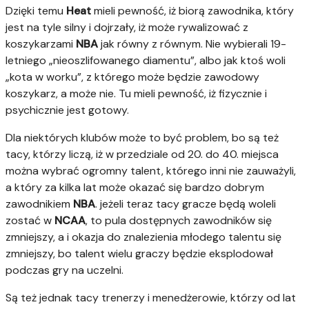
Dzięki temu
Heat
mieli pewność, iż biorą zawodnika, który
jest na tyle silny i dojrzały, iż może rywalizować z
koszykarzami
NBA
jak równy z równym. Nie wybierali 19-
letniego „nieoszlifowanego diamentu”, albo jak ktoś woli
„kota w worku”, z którego może będzie zawodowy
koszykarz, a może nie. Tu mieli pewność, iż fizycznie i
psychicznie jest gotowy.
Dla niektórych klubów może to być problem, bo są też
tacy, którzy liczą, iż w przedziale od 20. do 40. miejsca
można wybrać ogromny talent, którego inni nie zauważyli,
a który za kilka lat może okazać się bardzo dobrym
zawodnikiem
NBA
. jeżeli teraz tacy gracze będą woleli
zostać w
NCAA
, to pula dostępnych zawodników się
zmniejszy, a i okazja do znalezienia młodego talentu się
zmniejszy, bo talent wielu graczy będzie eksplodował
podczas gry na uczelni.
Są też jednak tacy trenerzy i menedżerowie, którzy od lat