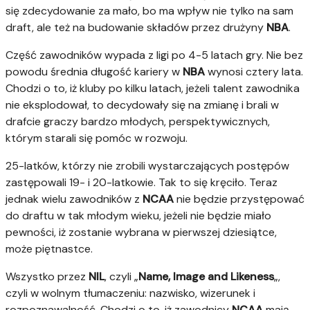
się zdecydowanie za mało, bo ma wpływ nie tylko na sam
draft, ale też na budowanie składów przez drużyny
NBA
.
Część zawodników wypada z ligi po 4-5 latach gry. Nie bez
powodu średnia długość kariery w
NBA
wynosi cztery lata.
Chodzi o to, iż kluby po kilku latach, jeżeli talent zawodnika
nie eksplodował, to decydowały się na zmianę i brali w
drafcie graczy bardzo młodych, perspektywicznych,
którym starali się pomóc w rozwoju.
25-latków, którzy nie zrobili wystarczających postępów
zastępowali 19- i 20-latkowie. Tak to się kręciło. Teraz
jednak wielu zawodników z
NCAA
nie będzie przystępować
do draftu w tak młodym wieku, jeżeli nie będzie miało
pewności, iż zostanie wybrana w pierwszej dziesiątce,
może piętnastce.
Wszystko przez
NIL
, czyli „
Name, Image and Likeness
„,
czyli w wolnym tłumaczeniu: nazwisko, wizerunek i
rozpoznawalność. Chodzi o to, iż zawodnicy
NCAA
mają