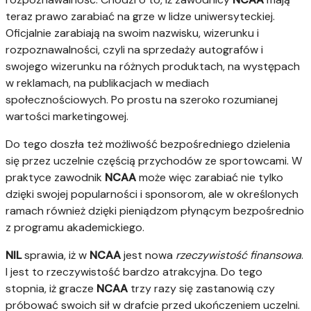
teraz prawo zarabiać na grze w lidze uniwersyteckiej.
Oficjalnie zarabiają na swoim nazwisku, wizerunku i
rozpoznawalności, czyli na sprzedaży autografów i
swojego wizerunku na różnych produktach, na występach
w reklamach, na publikacjach w mediach
społecznościowych. Po prostu na szeroko rozumianej
wartości marketingowej.
Do tego doszła też możliwość bezpośredniego dzielenia
się przez uczelnie częścią przychodów ze sportowcami. W
praktyce zawodnik
NCAA
może więc zarabiać nie tylko
dzięki swojej popularności i sponsorom, ale w określonych
ramach również dzięki pieniądzom płynącym bezpośrednio
z programu akademickiego.
NIL
sprawia, iż w
NCAA
jest nowa
rzeczywistość
finansowa
.
I jest to rzeczywistość bardzo atrakcyjna. Do tego
stopnia, iż gracze
NCAA
trzy razy się zastanowią czy
próbować swoich sił w drafcie przed ukończeniem uczelni.