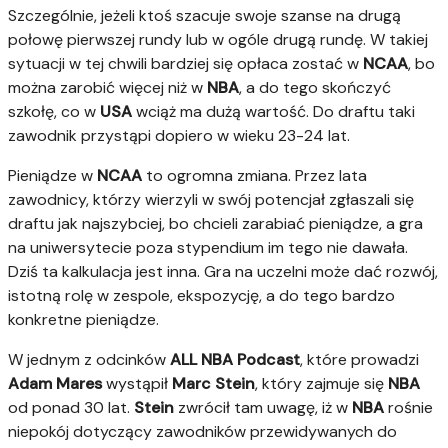
Szczególnie, jeżeli ktoś szacuje swoje szanse na drugą
połowę pierwszej rundy lub w ogóle drugą rundę. W takiej
sytuacji w tej chwili bardziej się opłaca zostać w
NCAA
, bo
można zarobić więcej niż w
NBA
, a do tego skończyć
szkołę, co w
USA
wciąż ma dużą wartość. Do draftu taki
zawodnik przystąpi dopiero w wieku 23-24 lat.
Pieniądze w
NCAA
to ogromna zmiana. Przez lata
zawodnicy, którzy wierzyli w swój potencjał zgłaszali się
draftu jak najszybciej, bo chcieli zarabiać pieniądze, a gra
na uniwersytecie poza stypendium im tego nie dawała.
Dziś ta kalkulacja jest inna. Gra na uczelni może dać rozwój,
istotną rolę w zespole, ekspozycję, a do tego bardzo
konkretne pieniądze.
W jednym z odcinków
ALL NBA Podcast
, które prowadzi
Adam
Mares
wystąpił
Marc
Stein
, który zajmuje się
NBA
od ponad 30 lat.
Stein
zwrócił tam uwagę, iż w
NBA
rośnie
niepokój dotyczący zawodników przewidywanych do