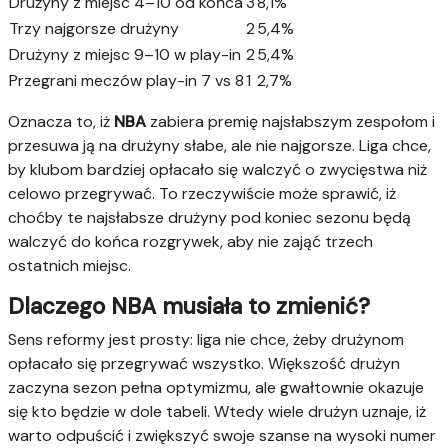
Drużyny z miejsc 4–10 od końca
3
8,1%
Trzy najgorsze drużyny
2
5,4%
Drużyny z miejsc 9–10 w play-in
2
5,4%
Przegrani meczów play-in 7 vs 8
1
2,7%
Oznacza to, iż
NBA
zabiera premię najsłabszym zespołom i
przesuwa ją na drużyny słabe, ale nie najgorsze. Liga chce,
by klubom bardziej opłacało się walczyć o zwycięstwa niż
celowo przegrywać. To rzeczywiście może sprawić, iż
choćby te najsłabsze drużyny pod koniec sezonu będą
walczyć do końca rozgrywek, aby nie zająć trzech
ostatnich miejsc.
Dlaczego NBA musiała to zmienić?
Sens reformy jest prosty: liga nie chce, żeby drużynom
opłacało się przegrywać wszystko. Większość drużyn
zaczyna sezon pełna optymizmu, ale gwałtownie okazuje
się kto będzie w dole tabeli. Wtedy wiele drużyn uznaje, iż
warto odpuścić i zwiększyć swoje szanse na wysoki numer