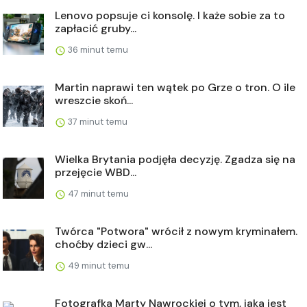
Lenovo popsuje ci konsolę. I każe sobie za to
zapłacić gruby...
36 minut temu
Martin naprawi ten wątek po Grze o tron. O ile
wreszcie skoń...
37 minut temu
Wielka Brytania podjęła decyzję. Zgadza się na
przejęcie WBD...
47 minut temu
Twórca "Potwora" wrócił z nowym kryminałem.
choćby dzieci gw...
49 minut temu
Fotografka Marty Nawrockiej o tym, jaka jest