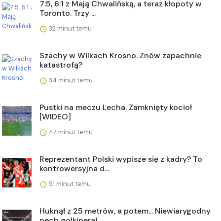
7:5, 6:1 z Mają Chwalińską, a teraz kłopoty w
Toronto. Trzy ...
32 minut temu
Szachy w Wilkach Krosno. Znów zapachnie
katastrofą?
34 minut temu
Pustki na meczu Lecha. Zamknięty kocioł
[WIDEO]
47 minut temu
Reprezentant Polski wypisze się z kadry? To
kontrowersyjna d...
51 minut temu
Huknął z 25 metrów, a potem... Niewiarygodny
pech golkipera!...