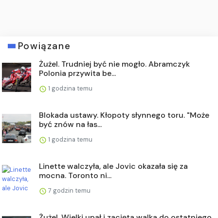
Powiązane
Żużel. Trudniej być nie mogło. Abramczyk
Polonia przywita be...
1 godzina temu
Blokada ustawy. Kłopoty słynnego toru. "Może
być znów na łas...
1 godzina temu
Linette walczyła, ale Jovic okazała się za
mocna. Toronto ni...
7 godzin temu
Żużel. Wielki upał i zacięta walka do ostatniego