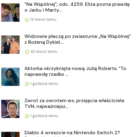
"Na Wspólnej", odc. 4259. Eliza pozna prawdę
o Jarku i Marty...
19 minut temu
Widzowie płaczą po zwiastunie „Na Wspólnej”
z Bożeną Dykiel....
42 minut temu
Aktorka okrzyknięta nową Julią Roberts. "To
naprawdę rzadko ...
1 godzina temu
Zwrot za zwrotem ws. przejęcia właściciela
TVN. najważniejsz...
1 godzina temu
Diablo 4 wreszcie na Nintendo Switch 2?