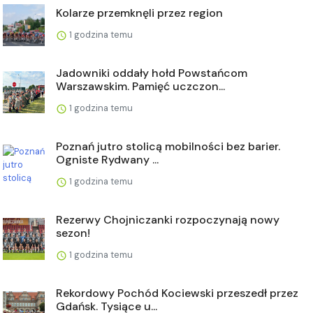
Kolarze przemknęli przez region
1 godzina temu
Jadowniki oddały hołd Powstańcom
Warszawskim. Pamięć uczczon...
1 godzina temu
Poznań jutro stolicą mobilności bez barier.
Ogniste Rydwany ...
1 godzina temu
Rezerwy Chojniczanki rozpoczynają nowy
sezon!
1 godzina temu
Rekordowy Pochód Kociewski przeszedł przez
Gdańsk. Tysiące u...