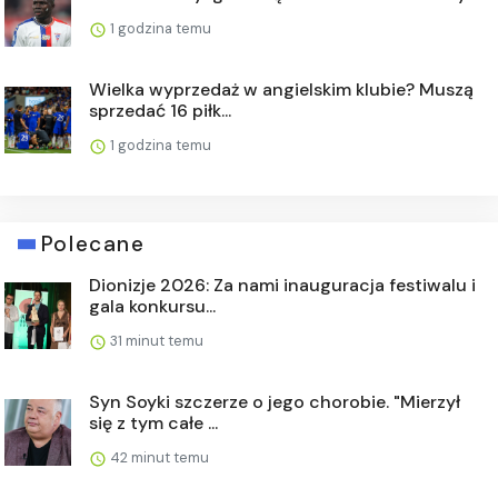
1 godzina temu
Wielka wyprzedaż w angielskim klubie? Muszą
sprzedać 16 piłk...
1 godzina temu
Polecane
Dionizje 2026: Za nami inauguracja festiwalu i
gala konkursu...
31 minut temu
Syn Soyki szczerze o jego chorobie. "Mierzył
się z tym całe ...
42 minut temu