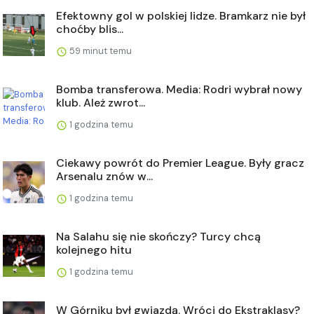
Efektowny gol w polskiej lidze. Bramkarz nie był
choćby blis...
59 minut temu
Bomba transferowa. Media: Rodri wybrał nowy
klub. Ależ zwrot...
1 godzina temu
Ciekawy powrót do Premier League. Były gracz
Arsenalu znów w...
1 godzina temu
Na Salahu się nie skończy? Turcy chcą
kolejnego hitu
1 godzina temu
W Górniku był gwiazdą. Wróci do Ekstraklasy?