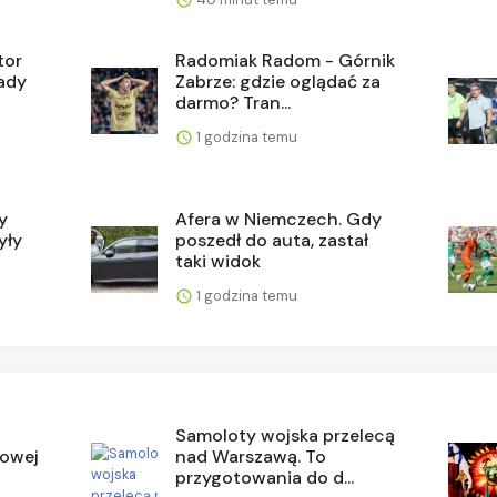
tor
Radomiak Radom - Górnik
łady
Zabrze: gdzie oglądać za
darmo? Tran...
1 godzina temu
y
Afera w Niemczech. Gdy
yły
poszedł do auta, zastał
taki widok
1 godzina temu
Samoloty wojska przelecą
Nowej
nad Warszawą. To
przygotowania do d...