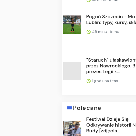
Pogoń Szczecin - Mo
Lublin: typy, kursy, sk
49 minut temu
"Staruch" ułaskawion
przez Nawrockiego. B
prezes Legii k...
1 godzina temu
Polecane
Festiwal Dzieje Się:
Odkrywanie historii 
Rudy [zdjęcia...