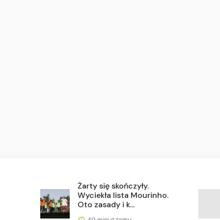
Żarty się skończyły.
Wyciekła lista Mourinho.
Oto zasady i k...
40 minut temu