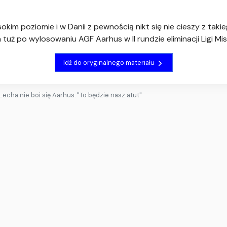
kim poziomie i w Danii z pewnością nikt się nie cieszy z taki
tuż po wylosowaniu AGF Aarhus w II rundzie eliminacji Ligi Mi
Idź do oryginalnego materiału
Lecha nie boi się Aarhus. "To będzie nasz atut"