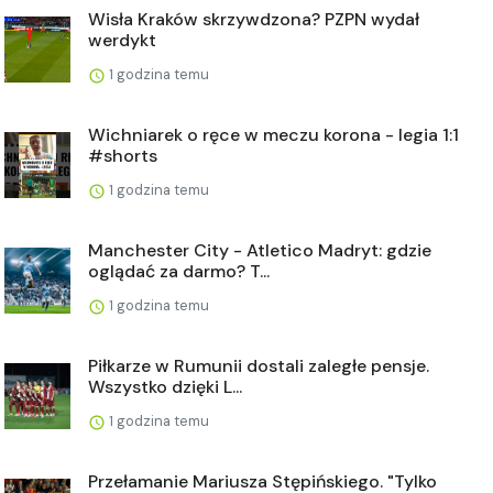
Wisła Kraków skrzywdzona? PZPN wydał
werdykt
1 godzina temu
Wichniarek o ręce w meczu korona - legia 1:1
#shorts
1 godzina temu
Manchester City - Atletico Madryt: gdzie
oglądać za darmo? T...
1 godzina temu
Piłkarze w Rumunii dostali zaległe pensje.
Wszystko dzięki L...
1 godzina temu
Przełamanie Mariusza Stępińskiego. "Tylko