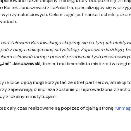
lanowano także oficjalny trening, który odbędzie się 21 m
 Bartek Januszewski z LaPalestra, specjalizujący się w prz
wytrzymałościowych. Celem zajęć jest nauka techniki pokon
awodach.
u nad Zalewem Bardowskiego skupimy się na tym, jak efektyw
zerpać z biegu maksymalną satysfakcję. Zapraszam każdego, b
iem szlifować formę i poczuć przedsmak tych niesamowitych
„Jaś” Januszewski
, trener i multimedalista mistrzostw rang
y i kibice będą mogli korzystać ze stref partnerów, atrakcji
rzy zapewniają, iż impreza zostanie przeprowadzona z zac
y z lokalnymi instytucjami.
rzez cały czas realizowane są poprzez oficjalną stronę
runmag