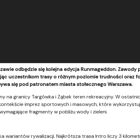
zawie odbędzie się kolejna edycja Runmageddon. Zawody
ąc uczestnikom trasy o różnym poziomie trudności oraz fo
ywa się pod patronatem miasta stołecznego Warszawa.
y na granicy Targówka i Ząbek teren rekreacyjny. W ostatnich
w kontekście imprez sportowych i masowych, które wykorzystu
wymagające fragmenty w pobliżu wody i zieleni.
a wariantów rywalizacji. Najkrótsza trasa Intro liczy 3 kilome