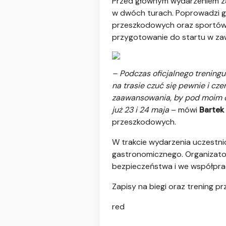
Przed głównym wydarzeniem zap
w dwóch turach. Poprowadzi go
przeszkodowych oraz sportów 
przygotowanie do startu w z
– Podczas oficjalnego trening
na trasie czuć się pewnie i c
zaawansowania, by pod moim ok
już 23 i 24 maja
– mówi
Bartek 
przeszkodowych.
W trakcie wydarzenia uczestnic
gastronomicznego. Organizato
bezpieczeństwa i we współprac
Zapisy na biegi oraz trening p
red