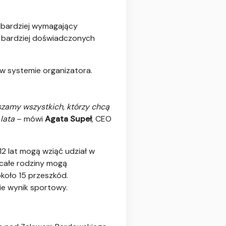
ajbardziej wymagający
 bardziej doświadczonych
 systemie organizatora.
szamy wszystkich, którzy chcą
lata
– mówi
Agata Supeł
, CEO
12 lat mogą wziąć udział w
t całe rodziny mogą
koło 15 przeszkód.
ie wynik sportowy.