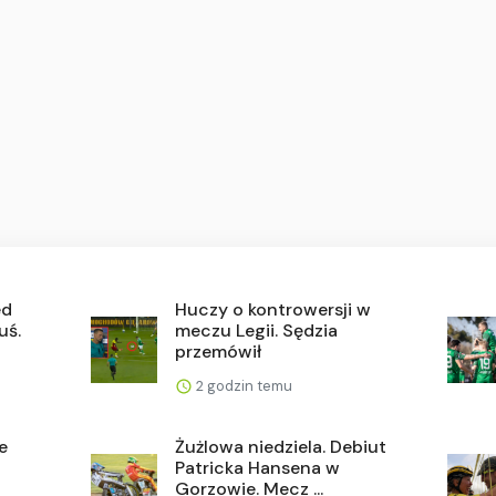
ed
Huczy o kontrowersji w
uś.
meczu Legii. Sędzia
przemówił
2 godzin temu
e
Żużlowa niedziela. Debiut
Patricka Hansena w
Gorzowie. Mecz ...