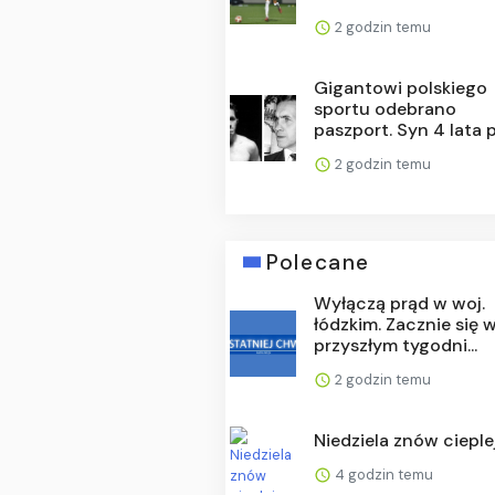
2 godzin temu
Gigantowi polskiego
sportu odebrano
paszport. Syn 4 lata pó
2 godzin temu
Polecane
Wyłączą prąd w woj.
łódzkim. Zacznie się 
przyszłym tygodni...
2 godzin temu
Niedziela znów cieple
4 godzin temu