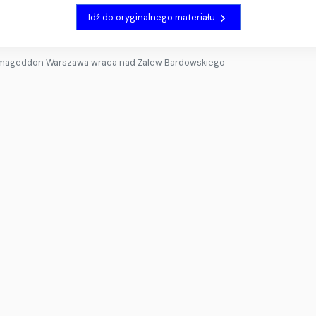
Idź do oryginalnego materiału
mageddon Warszawa wraca nad Zalew Bardowskiego