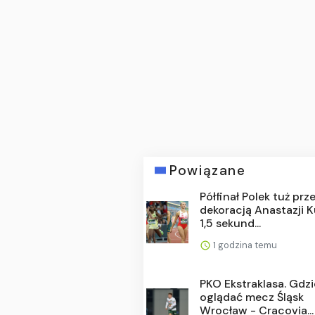
Powiązane
Półfinał Polek tuż prz
dekoracją Anastazji K
1,5 sekund...
1 godzina temu
PKO Ekstraklasa. Gdzi
oglądać mecz Śląsk
Wrocław - Cracovia...