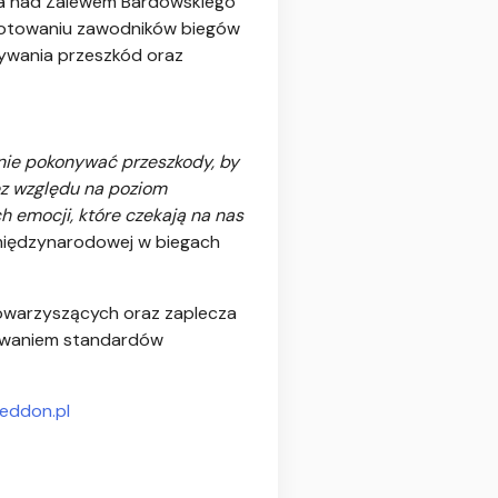
aja nad Zalewem Bardowskiego
ygotowaniu zawodników biegów
ywania przeszkód oraz
nie pokonywać przeszkody, by
ez względu na poziom
 emocji, które czekają na nas
i międzynarodowej w biegach
 towarzyszących oraz zaplecza
howaniem standardów
eddon.pl