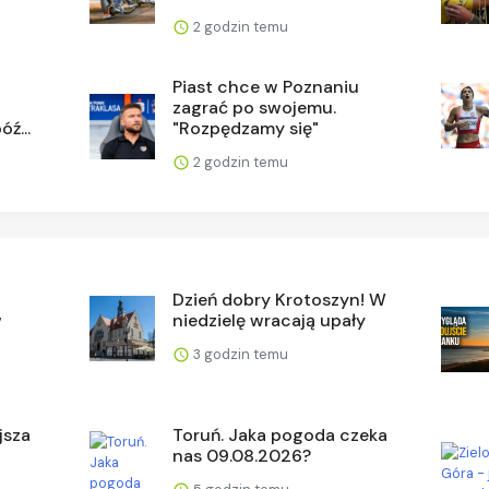
2 godzin temu
Piast chce w Poznaniu
zagrać po swojemu.
ź...
"Rozpędzamy się"
2 godzin temu
Dzień dobry Krotoszyn! W
w
niedzielę wracają upały
3 godzin temu
jsza
Toruń. Jaka pogoda czeka
nas 09.08.2026?