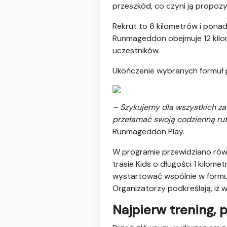
przeszkód, co czyni ją propoz
Rekrut to 6 kilometrów i pona
Runmageddon obejmuje 12 kilo
uczestników.
Ukończenie wybranych formuł 
– Szykujemy dla wszystkich za
przełamać swoją codzienną ruty
Runmageddon Play.
W programie przewidziano równi
trasie Kids o długości 1 kilome
wystartować wspólnie w formul
Organizatorzy podkreślają, iż
Najpierw trening,