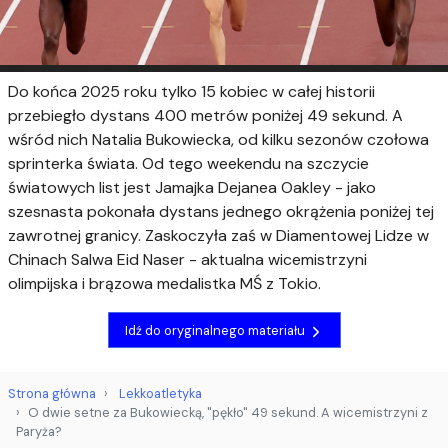
Do końca 2025 roku tylko 15 kobiec w całej historii
przebiegło dystans 400 metrów poniżej 49 sekund. A
wśród nich Natalia Bukowiecka, od kilku sezonów czołowa
sprinterka świata. Od tego weekendu na szczycie
światowych list jest Jamajka Dejanea Oakley - jako
szesnasta pokonała dystans jednego okrążenia poniżej tej
zawrotnej granicy. Zaskoczyła zaś w Diamentowej Lidze w
Chinach Salwa Eid Naser - aktualna wicemistrzyni
olimpijska i brązowa medalistka MŚ z Tokio.
Idź do oryginalnego materiału
Strona główna
Lekkoatletyka
O dwie setne za Bukowiecką, "pękło" 49 sekund. A wicemistrzyni z
Paryża?