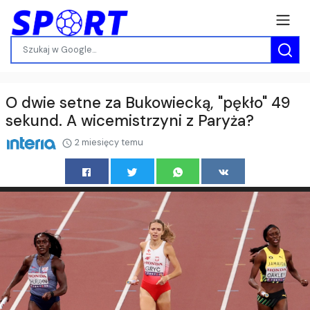
O dwie setne za Bukowiecką, "pękło" 49
sekund. A wicemistrzyni z Paryża?
2 miesięcy temu