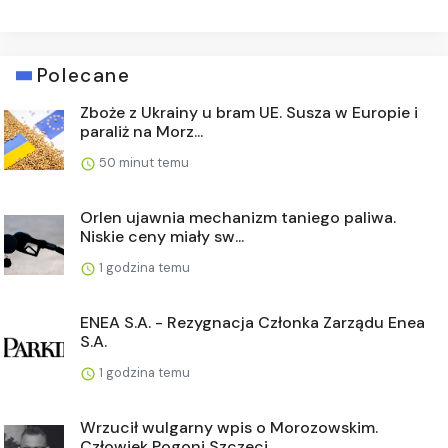
Polecane
Zboże z Ukrainy u bram UE. Susza w Europie i
paraliż na Morz...
50 minut temu
Orlen ujawnia mechanizm taniego paliwa.
Niskie ceny miały sw...
1 godzina temu
ENEA S.A. - Rezygnacja Członka Zarządu Enea
S.A.
1 godzina temu
Wrzucił wulgarny wpis o Morozowskim.
Człowiek Pogoni Szczeci...