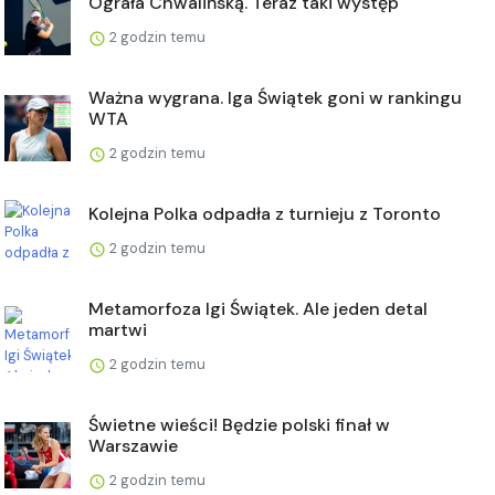
Ograła Chwalińską. Teraz taki występ
2 godzin temu
Ważna wygrana. Iga Świątek goni w rankingu
WTA
2 godzin temu
Kolejna Polka odpadła z turnieju z Toronto
2 godzin temu
Metamorfoza Igi Świątek. Ale jeden detal
martwi
2 godzin temu
Świetne wieści! Będzie polski finał w
Warszawie
2 godzin temu