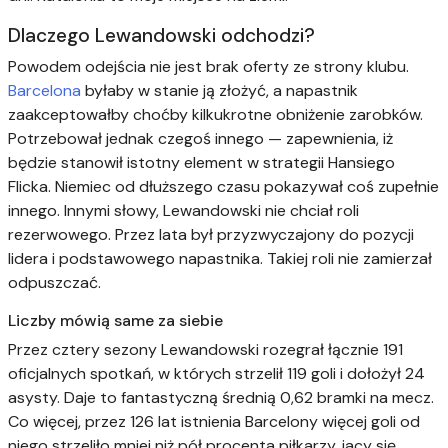
Dlaczego Lewandowski odchodzi?
Powodem odejścia nie jest brak oferty ze strony klubu.
Barcelona
byłaby w stanie ją złożyć, a napastnik
zaakceptowałby choćby kilkukrotne obniżenie zarobków.
Potrzebował jednak czegoś innego — zapewnienia, iż
będzie stanowił istotny element w strategii Hansiego
Flicka. Niemiec od dłuższego czasu pokazywał coś zupełnie
innego. Innymi słowy, Lewandowski nie chciał roli
rezerwowego. Przez lata był przyzwyczajony do pozycji
lidera i podstawowego napastnika. Takiej roli nie zamierzał
odpuszczać.
Liczby mówią same za siebie
Przez cztery sezony Lewandowski rozegrał łącznie 191
oficjalnych spotkań, w których strzelił 119 goli i dołożył 24
asysty. Daje to fantastyczną średnią 0,62 bramki na mecz.
Co więcej, przez 126 lat istnienia Barcelony więcej goli od
niego strzeliło mniej niż pół procenta piłkarzy, jacy się