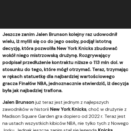
Jeszcze zanim Jalen Brunson kolejny raz udowodnił
wielu, iż mylili się co do jego osoby, podjął istotną
decyzję, która pozwoliła New York Knicks zbudować
wokół niego mistrzowską drużynę. Rozgrywający
podpisał przedłużenie kontraktu niższe o 113 mln dol. w
stosunku do tego, które mógł otrzymać. Teraz, trzymając
w rękach statuetkę dla najbardziej wartościowego
gracza Finałów NBA, jednoznacznie stwierdzić, iż decyzja
była jak najbadziej trafiona.
Jalen Brunson
już teraz jest jednym z najlepszych
zawodników w historii
New York Knicks
, choć w drużynie z
Madison Square Garden gra dopiero od 2022 r. Teraz jest
na ustach wszystkich kibiców NBA, nie tylko tych z Nowego
Jorku. Jednak jeszcze zanim stał się legendą
Knicks
,