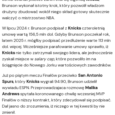
Brunson wykonał istotny krok, który pozwolił władzom
drużyny zbudować wokół niego skład gotowy skutecznie
walczyć o mistrzostwo NBA.
W lipcu 2024 r. Brunson podpisał z
Knicks
czteroletnią
umowę wartą 156,5 mln dol. Gdyby Brunson poczekał rok,
latem 2025 r. mógłby podpisać przedłużenie warte 113 mln
dol. więcej. Wcześniejsze parafowanie umowy sprawiło, iż
Knicks
nie tylko zatrzymali swojego lidera, ale jednocześnie
zyskali miejsce w
salary cap
, które pozwoliło im na
ściągnięcie do Nowego Jorku wartościowych zawodników.
Już po piątym meczu Finałów przeciwko
San Antonio
Spurs
, który
Knicks
wygrali 94:90, Brunson udzielił
wywiadu ESPN. Przeprowadzajaca rozmowę
Malika
Andrews
spytała koronowanego chwilę wczesniej MVP
Finałów o niższy kontrakt, który zdecydował się podpisać.
Dał jasno do zrozumienia, iż niczego w tej kwestii by nie
zmienił.