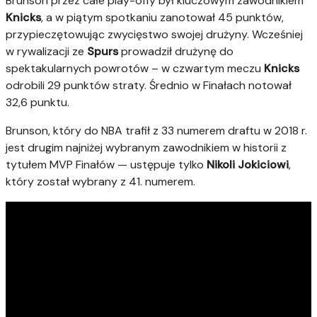
Brunson przez całe play-offy był kluczowym zawodnikiem
Knicks
, a w piątym spotkaniu zanotował 45 punktów,
przypieczętowując zwycięstwo swojej drużyny. Wcześniej
w rywalizacji ze
Spurs
prowadził drużynę do
spektakularnych powrotów – w czwartym meczu
Knicks
odrobili 29 punktów straty. Średnio w Finałach notował
32,6 punktu.
Brunson, który do NBA trafił z 33 numerem draftu w 2018 r.
jest drugim najniżej wybranym zawodnikiem w historii z
tytułem MVP Finałów — ustępuje tylko
Nikoli Jokiciowi
,
który został wybrany z 41. numerem.