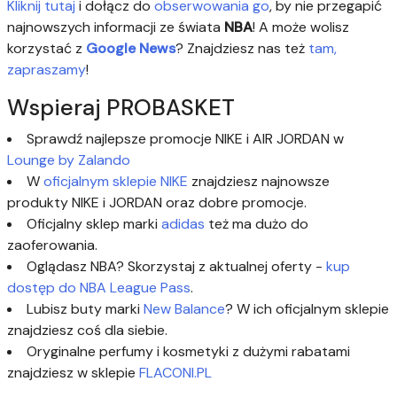
Kliknij tutaj
i dołącz do
obserwowania go
, by nie przegapić
najnowszych informacji ze świata
NBA
! A może wolisz
korzystać z
Google News
? Znajdziesz nas też
tam,
zapraszamy
!
Wspieraj PROBASKET
Sprawdź najlepsze promocje NIKE i AIR JORDAN w
Lounge by Zalando
W
oficjalnym sklepie NIKE
znajdziesz najnowsze
produkty NIKE i JORDAN oraz dobre promocje.
Oficjalny sklep marki
adidas
też ma dużo do
zaoferowania.
Oglądasz NBA? Skorzystaj z aktualnej oferty -
kup
dostęp do NBA League Pass
.
Lubisz buty marki
New Balance
? W ich oficjalnym sklepie
znajdziesz coś dla siebie.
Oryginalne perfumy i kosmetyki z dużymi rabatami
znajdziesz w sklepie
FLACONI.PL