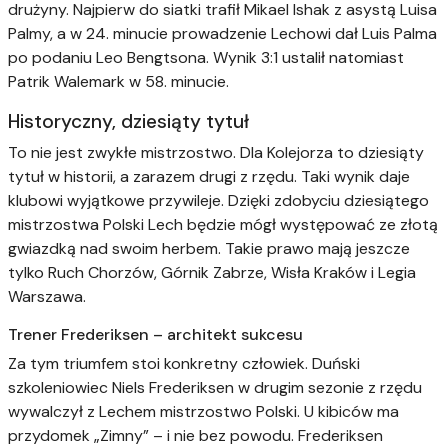
drużyny. Najpierw do siatki trafił Mikael Ishak z asystą Luisa
Palmy, a w 24. minucie prowadzenie Lechowi dał Luis Palma
po podaniu Leo Bengtsona. Wynik 3:1 ustalił natomiast
Patrik Walemark w 58. minucie.
Historyczny, dziesiąty tytuł
To nie jest zwykłe mistrzostwo. Dla Kolejorza to dziesiąty
tytuł w historii, a zarazem drugi z rzędu. Taki wynik daje
klubowi wyjątkowe przywileje. Dzięki zdobyciu dziesiątego
mistrzostwa Polski Lech będzie mógł występować ze złotą
gwiazdką nad swoim herbem. Takie prawo mają jeszcze
tylko Ruch Chorzów, Górnik Zabrze, Wisła Kraków i Legia
Warszawa.
Trener Frederiksen – architekt sukcesu
Za tym triumfem stoi konkretny człowiek. Duński
szkoleniowiec Niels Frederiksen w drugim sezonie z rzędu
wywalczył z Lechem mistrzostwo Polski. U kibiców ma
przydomek „Zimny” – i nie bez powodu. Frederiksen