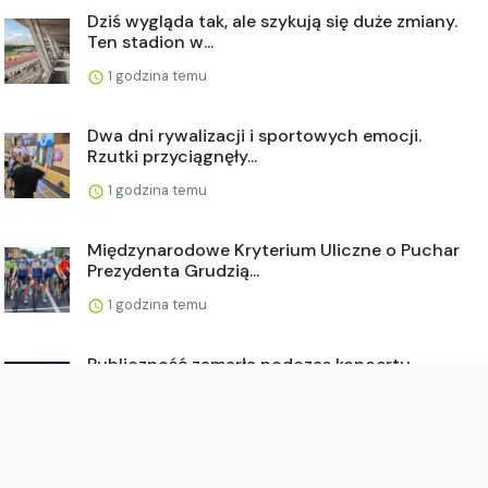
Dziś wygląda tak, ale szykują się duże zmiany.
Ten stadion w...
1 godzina temu
Dwa dni rywalizacji i sportowych emocji.
Rzutki przyciągnęły...
1 godzina temu
Międzynarodowe Kryterium Uliczne o Puchar
Prezydenta Grudzią...
1 godzina temu
Publiczność zamarła podczas koncertu.
"Wręcz nie oddychali"
1 godzina temu