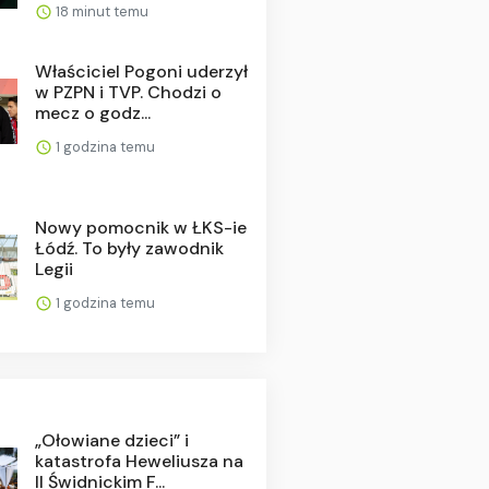
18 minut temu
Właściciel Pogoni uderzył
w PZPN i TVP. Chodzi o
mecz o godz...
1 godzina temu
Nowy pomocnik w ŁKS-ie
Łódź. To były zawodnik
Legii
1 godzina temu
„Ołowiane dzieci” i
katastrofa Heweliusza na
II Świdnickim F...