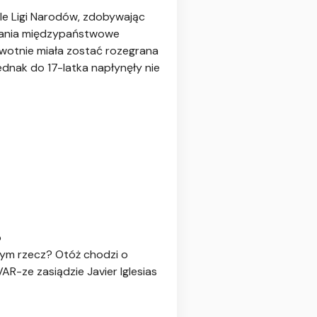
ale Ligi Narodów, zdobywając
tkania międzypaństwowe
rwotnie miała zostać rozegrana
ednak do 17-latka napłynęły nie
o
zym rzecz? Otóż chodzi o
R-ze zasiądzie Javier Iglesias