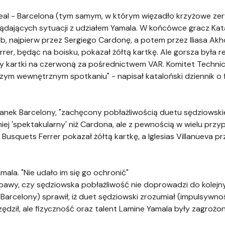
eal - Barcelona (tym samym, w którym więzadło krzyżowe ze
ądających sytuacji z udziałem Yamala. W końcówce gracz Ka
, najpierw przez Sergiego Cardonę, a potem przez Iliasa Ak
rrer, będąc na boisku, pokazał żółtą kartkę. Ale gorsza była rea
y kartki na czerwoną za pośrednictwem VAR. Komitet Techni
szym wewnętrznym spotkaniu" - napisał kataloński dziennik o 
ek Barcelony, "zachęcony pobłażliwością duetu sędziowskie
Mniej 'spektakularny' niż Cardona, ale z pewnością w wielu 
 Busquets Ferrer pokazał żółtą kartkę, a Iglesias Villanueva p
mala. "Nie udało im się go ochronić"
bawy, czy sędziowska pobłażliwość nie doprowadzi do kolejn
 Barcelony) sprawił, iż duet sędziowski zrozumiał (impulsywnoś
ędził, ale fizyczność oraz talent Lamine Yamala były zagrożone