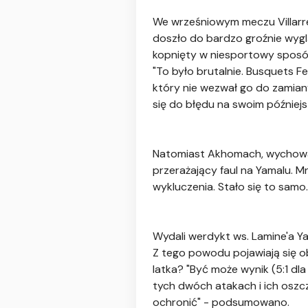
We wrześniowym meczu Villarr
doszło do bardzo groźnie wygl
kopnięty w niesportowy sposób
"To było brutalnie. Busquets Fe
który nie wezwał go do zamian
się do błędu na swoim później
Natomiast Akhomach, wychowan
przerażający faul na Yamalu. 
wykluczenia. Stało się to samo.
Wydali werdykt ws. Lamine'a Ya
Z tego powodu pojawiają się o
latka? "Być może wynik (5:1 dla
tych dwóch atakach i ich oszcz
ochronić" - podsumowano.