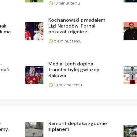
18 minut temu
Kochanowski z medalem
nak
Ligi Narodów. Fornal
ck ma
pokazał zdjęcie z...
54 minut temu
-
Media: Lech dopina
ądać
transfer byłej gwiazdy
Rakowa
1 godzina temu
w
Remont deptaka zgodnie
emy,
z planem