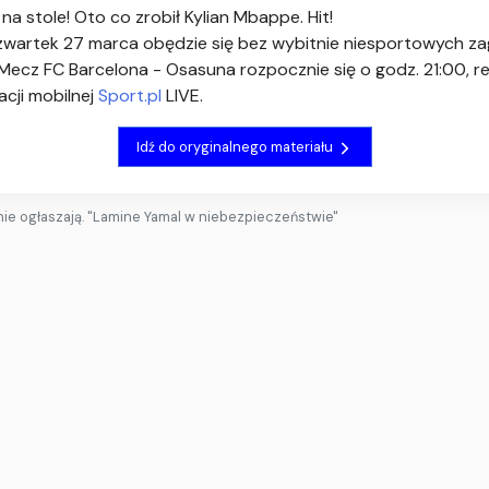
a stole! Oto co zrobił Kylian Mbappe. Hit!
 czwartek 27 marca obędzie się bez wybitnie niesportowych z
 Mecz FC Barcelona - Osasuna rozpocznie się o godz. 21:00, 
acji mobilnej
Sport.pl
LIVE.
Idź do oryginalnego materiału
ie ogłaszają. "Lamine Yamal w niebezpieczeństwie"