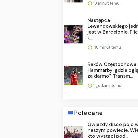
18 minut temu
Następca
Lewandowskiego jed
jest w Barcelonie. Fli
k...
48 minut temu
Raków Częstochowa 
Hammarby: gdzie ogl
za darmo? Transm...
1 godzina temu
Polecane
Gwiazdy disco polo 
naszym powiecie. Wi
kto wystąpi pod...