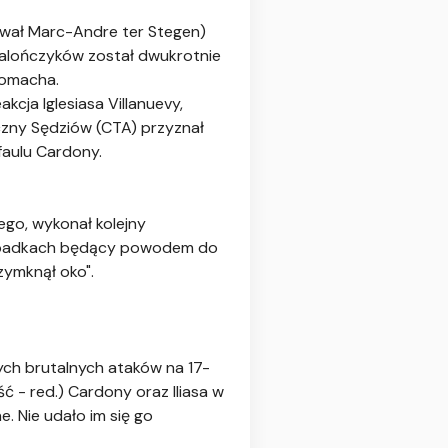
rwał Marc-Andre ter Stegen)
talończyków został dwukrotnie
homacha.
kcja Iglesiasa Villanuevy,
czny Sędziów (CTA) przyznał
faulu Cardony.
go, wykonał kolejny
przypadkach będący powodem do
rzymknął oko".
ych brutalnych ataków na 17-
ć - red.) Cardony oraz Iliasa w
. Nie udało im się go