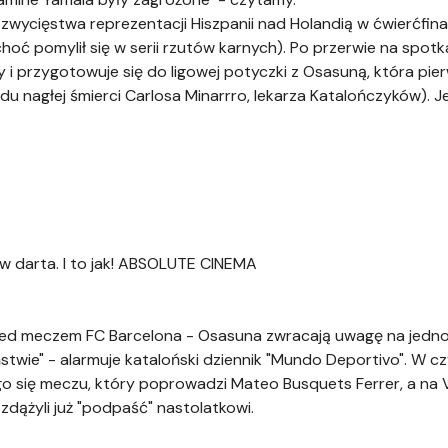
 zwycięstwa reprezentacji Hiszpanii nad Holandią w ćwierćfin
oć pomylił się w serii rzutów karnych). Po przerwie na spo
 i przygotowuje się do ligowej potyczki z Osasuną, która pie
u nagłej śmierci Carlosa Minarrro, lekarza Katalończyków). J
 darta. I to jak! ABSOLUTE CINEMA
ed meczem FC Barcelona - Osasuna zwracają uwagę na jedn
stwie" - alarmuje kataloński dziennik "Mundo Deportivo". W c
 się meczu, który poprowadzi Mateo Busquets Ferrer, a na VA
zdążyli już "podpaść" nastolatkowi.