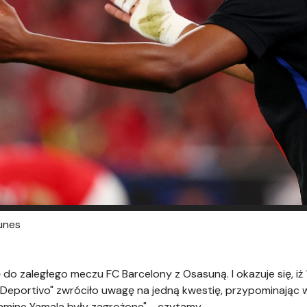
unes
do zaległego meczu FC Barcelony z Osasuną. I okazuje się, i
eportivo" zwróciło uwagę na jedną kwestię, przypominając 
Lamine Yamala były zagrożone" - czytamy.