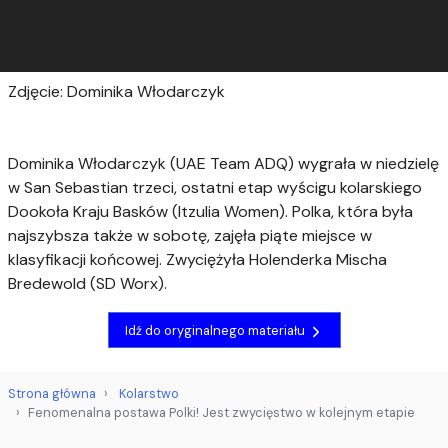
Zdjęcie: Dominika Włodarczyk
Dominika Włodarczyk (UAE Team ADQ) wygrała w niedzielę
w San Sebastian trzeci, ostatni etap wyścigu kolarskiego
Dookoła Kraju Basków (Itzulia Women). Polka, która była
najszybsza także w sobotę, zajęła piąte miejsce w
klasyfikacji końcowej. Zwyciężyła Holenderka Mischa
Bredewold (SD Worx).
Idź do oryginalnego materiału
Strona główna
Kolarstwo
Fenomenalna postawa Polki! Jest zwycięstwo w kolejnym etapie