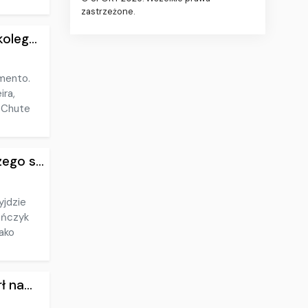
zastrzeżone.
leg...
imento.
ira,
e Chute
go s...
yjdzie
ańczyk
jako
 na...