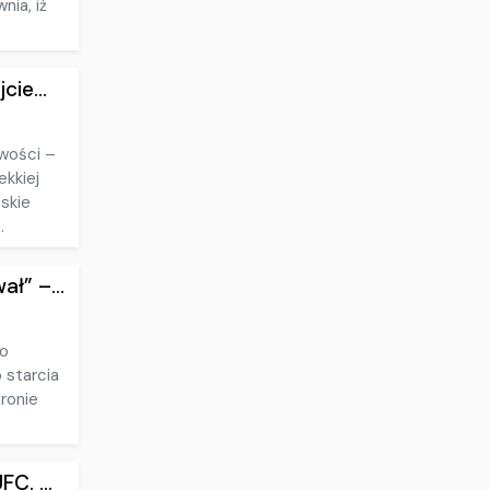
nia, iż
ie...
wości –
ekkiej
skie
.
ł” –...
do
 starcia
tronie
C. ...