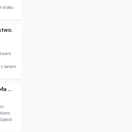
ł ataku
stwo.
stwem
 z Ianem
a ...
ym
ykiem.
Galerii