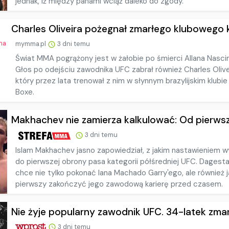
jednak, iż między panami wciąż daleko do zgody.
Charles Oliveira pożegnał zmarłego klubowego ko
mymma.pl
3 dni temu
Świat MMA pogrążony jest w żałobie po śmierci Allana Nasc
Głos po odejściu zawodnika UFC zabrał również Charles Olive
który przez lata trenował z nim w słynnym brazylijskim klubi
Boxe.
Makhachev nie zamierza kalkulować: Od pierwsze
3 dni temu
Islam Makhachev jasno zapowiedział, z jakim nastawieniem w
do pierwszej obrony pasa kategorii półśredniej UFC. Dagest
chce nie tylko pokonać Iana Machado Garry'ego, ale również 
pierwszy zakończyć jego zawodową karierę przed czasem.
Nie żyje popularny zawodnik UFC. 34-latek zmarł
3 dni temu