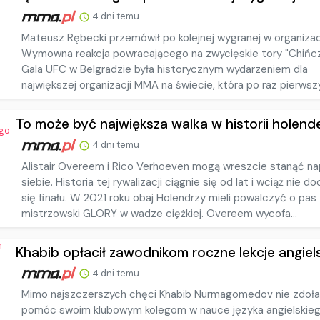
4 dni temu
Mateusz Rębecki przemówił po kolejnej wygranej w organizac
Wymowna reakcja powracającego na zwycięskie tory "Chińcz
Gala UFC w Belgradzie była historycznym wydarzeniem dla
największej organizacji MMA na świecie, która po raz pierwszy
To może być największa walka w historii holender
4 dni temu
Alistair Overeem i Rico Verhoeven mogą wreszcie stanąć n
siebie. Historia tej rywalizacji ciągnie się od lat i wciąż nie d
się finału. W 2021 roku obaj Holendrzy mieli powalczyć o pas
mistrzowski GLORY w wadze ciężkiej. Overeem wycofa...
Khabib opłacił zawodnikom roczne lekcje angielsk
4 dni temu
Mimo najszczerszych chęci Khabib Nurmagomedov nie zdoła
pomóc swoim klubowym kolegom w nauce języka angielskieg