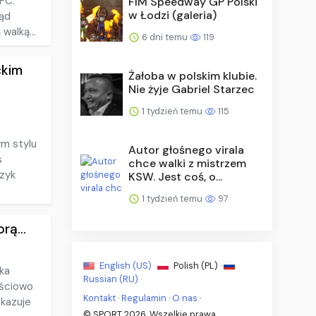
FC.
FIM Speedway GP Polski
w Łodzi (galeria)
tąd
walką...
6 dni temu
119
ckim
Żałoba w polskim klubie.
Nie żyje Gabriel Starzec
1 tydzień temu
115
,
ym stylu
Autor głośnego virala
s
chce walki z mistrzem
zyk
KSW. Jest coś, o...
1 tydzień temu
97
rą...
English (US) ·
Polish (PL) ·
cka
Russian (RU) ·
ęściowo
Kontakt
·
Regulamin
·
O nas
·
okazuje
© SPORT 2026. Wszelkie prawa