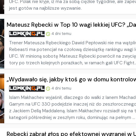
UFC. Polak nie kryje, iż ma za sobą ciężkie tygodnie, ale zapew
jest gotów na najbliższe wyzwanie.
Mateusz Rębecki w Top 10 wagi lekkiej UFC? „Dajc
4 dni temu
Trener Mateusza Rębeckiego Dawid Pepłowski nie ma wątpli
Rebeasti ma potencjał na czołową dziesiątkę rankingu wagi l
UFC. W minioną sobotę Mateusz Rębecki powrócił na zwycię
tory po trzech kolejnych porażkach, w ramach gali UFC Fight..
„Wydawało się, jakby ktoś go w domu kontrolowa
4 dni temu
Islam Makhachev wyjaśnił, dlaczego do walki z Ianem Macha
Garrym na UFC 330 podejdzie inaczej niż do zeszłorocznego
z Jackiem Dellą Maddaleną. Islam Makhachev rozsiadł się na 
kategorii półśredniej w zeszłym roku, dominując na pełnym ...
Rębecki zabrał głos po efektownej wygranej w UF