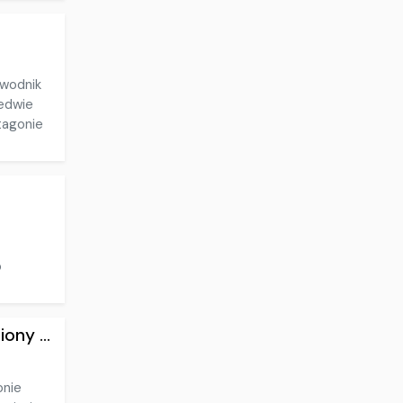
awodnik
ledwie
tagonie
o
ony ...
onie