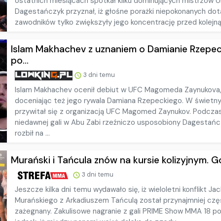
ostatnich miesiącach spotkał kilku dominujących mistrzów U
Dagestańczyk przyznał, iż głośne porażki niepokonanych do
zawodników tylko zwiększyły jego koncentrację przed kolejną 
Islam Makhachev z uznaniem o Damianie Rzepe
po...
3 dni temu
Islam Makhachev ocenił debiut w UFC Magomeda Zaynukova
doceniając też jego rywala Damiana Rzepeckiego. W świetn
przywitał się z organizacją UFC Magomed Zaynukov. Podcza
niedawnej gali w Abu Zabi rzeźniczo usposobiony Dagestańc
rozbił na ...
Murański i Tańcula znów na kursie kolizyjnym. Go
3 dni temu
Jeszcze kilka dni temu wydawało się, iż wieloletni konflikt Ja
Murańskiego z Arkadiuszem Tańculą został przynajmniej cz
zażegnany. Zakulisowe nagranie z gali PRIME Show MMA 18 p