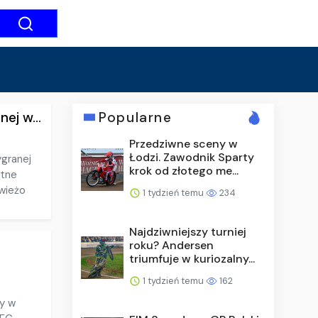
ej w...
Popularne
Przedziwne sceny w
Łodzi. Zawodnik Sparty
ygranej
krok od złotego me...
otne
świeżo
1 tydzień temu
234
Najdziwniejszy turniej
roku? Andersen
triumfuje w kuriozalny...
1 tydzień temu
162
ry w