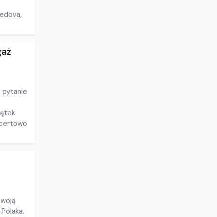
edova,
gaż
 pytanie
iątek
ncertowo
swoją
 Polaka.