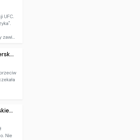
ji UFC.
yka".
 zawi...
sk...
aprzeciw
oczekała
ie...
ł
o. Nie