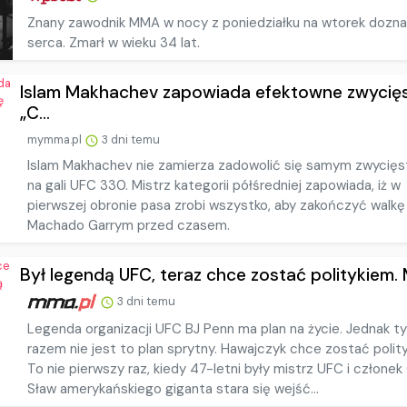
Znany zawodnik MMA w nocy z poniedziałku na wtorek dozna
serca. Zmarł w wieku 34 lat.
Islam Makhachev zapowiada efektowne zwycię
„C...
mymma.pl
3 dni temu
Islam Makhachev nie zamierza zadowolić się samym zwycię
na gali UFC 330. Mistrz kategorii półśredniej zapowiada, iż w
pierwszej obronie pasa zrobi wszystko, aby zakończyć walkę
Machado Garrym przed czasem.
Był legendą UFC, teraz chce zostać politykiem. M
3 dni temu
Legenda organizacji UFC BJ Penn ma plan na życie. Jednak t
razem nie jest to plan sprytny. Hawajczyk chce zostać polit
To nie pierwszy raz, kiedy 47-letni były mistrz UFC i członek 
Sław amerykańskiego giganta stara się wejść...