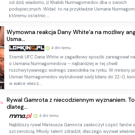
od dziś wiadomo, iż Khabib Nurmagomedov dba o swoich
podopiecznych. Widać to na przykładzie Usmana Nurmagom
któremu ostatnio ...
Wymowna reakcja Dany White’a na możliwy an
Usma...
4 dni temu
Sternik UFC Dana White w zagadkowy sposób zareagował na
o Usmana Nurmagomedova – najbardziej w tej chwili
rozchwytywanego wolnego zawodnika na rynku. W miniony p
Usman Nurmagomedov wyśrubował swój bilans do 22-0, ko
w walce wiecz...
Rywal Gamrota z niecodziennym wyznaniem. To
dlateg...
4 dni temu
Najbliższy rywal Mateusza Gamrota zaskoczył część fanów 
szczerością. Młody talent zdradził, dlaczego wyzwał właśnie