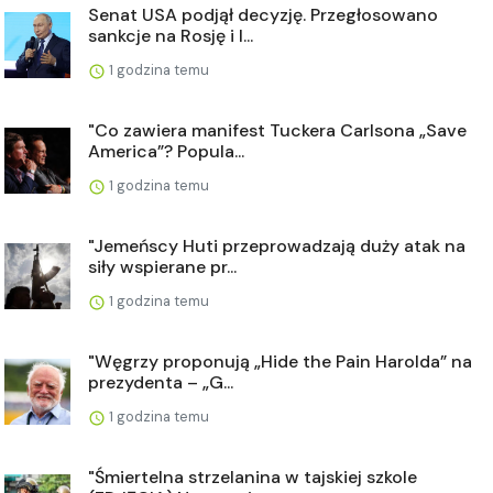
Senat USA podjął decyzję. Przegłosowano
sankcje na Rosję i I...
1 godzina temu
"Co zawiera manifest Tuckera Carlsona „Save
America”? Popula...
1 godzina temu
"Jemeńscy Huti przeprowadzają duży atak na
siły wspierane pr...
1 godzina temu
"Węgrzy proponują „Hide the Pain Harolda” na
prezydenta – „G...
1 godzina temu
"Śmiertelna strzelanina w tajskiej szkole