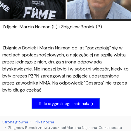
Zdjęcie: Marcin Najman (L) i Zbigniew Boniek (P)
Zbigniew Boniek i Marcin Najman od lat "zaczepiają" się w
mediach społecznościowych, a najczęściej na szpilę wbitą
przez jednego z nich, druga strona odpowiada
błyskawicznie. Nie inaczej było i w sobotni wieczór, kiedy to
były prezes PZPN zareagował na zdjęcie udostępnione
przez zawodnika MMA. Na odpowiedź "Cesarza" nie trzeba
było długo czekać.
Idź do oryginalnego materiału
Strona główna
Piłka nożna
Zbigniew Boniek znowu zaczepił Marcina Najmana. Co za riposta