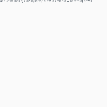
ast Chwalińskiej z dziką kartą? Mówi o zmianie w ostatniej chwili