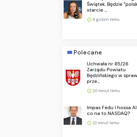
Świątek. Będzie "polsk
starcie ...
6 godzin temu
Polecane
Uchwała nr 85/26
Zarządu Powiatu
Będzińskiego w spraw
prze...
20 minut temu
Impas Fedu i hossa AI
co na to NASDAQ?
22 minut temu