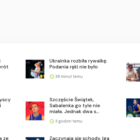
ż
Ukrainka rozbiła rywalkę.
wrót
Podania ręki nie było
38 minut temu
zyscy
Szczęście Świątek,
i
Sabalenka go tyle nie
miała. Jednak dwa s...
3 godzin temu
a ze
Zaczynają się schody. Iga