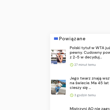
Powiązane
Polski tytuł w WTA ju
pewny. Cudowny po
z 2-5 w decyduj...
27 minut temu
Jego twarz znają ws
na świecie. Ma 45 lat 
cieszy się ...
3 godzin temu
Mistrzyni AO nie zagr