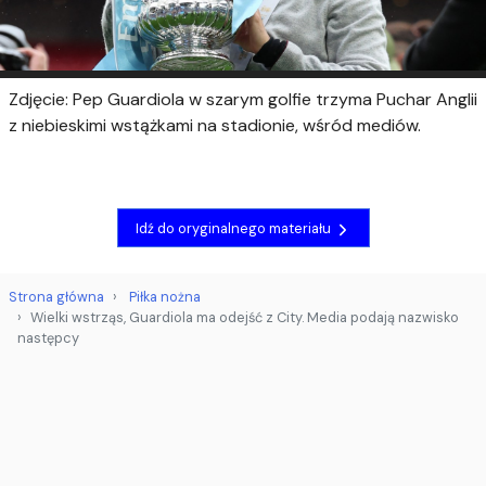
Zdjęcie: Pep Guardiola w szarym golfie trzyma Puchar Anglii
z niebieskimi wstążkami na stadionie, wśród mediów.
Idź do oryginalnego materiału
Strona główna
Piłka nożna
Wielki wstrząs, Guardiola ma odejść z City. Media podają nazwisko
następcy