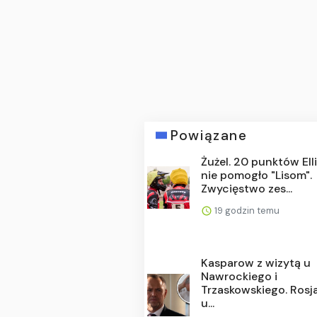
Powiązane
Żużel. 20 punktów Ell
nie pomogło "Lisom".
Zwycięstwo zes...
19 godzin temu
Kasparow z wizytą u
Nawrockiego i
Trzaskowskiego. Rosj
u...