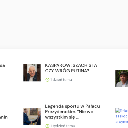
isa
KASPAROW: SZACHISTA
CZY WRÓG PUTINA?
1 dzień temu
Legenda sportu w Pałacu
Prezydenckim. "Nie we
anin
wszystkim się ...
1 tydzień temu