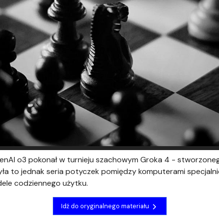
OpenAI o3 pokonał w turnieju szachowym Groka 4 - stworzoneg
 była to jednak seria potyczek pomiędzy komputerami specjal
dele codziennego użytku.
Idź do oryginalnego materiału