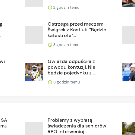
2 godzin temu
gi
Ostrzega przed meczem
Świątek z Kostiuk. "Będzie
.
katastrofa"...
3 godzin temu
ówi
Gwiazda odpuściła z
powodu kontuzji. Nie
będzie pojedynku z ...
8 godzin temu
 SA
Problemy z wypłatą
amu
świadczenia dla seniorów.
RPO interweniuj...