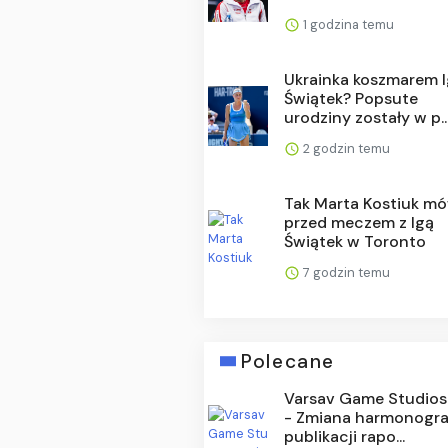
1 godzina temu
Ukrainka koszmarem I
Świątek? Popsute
urodziny zostały w p..
2 godzin temu
Tak Marta Kostiuk m
przed meczem z Igą
Świątek w Toronto
7 godzin temu
Polecane
Varsav Game Studios
- Zmiana harmonogr
publikacji rapo...