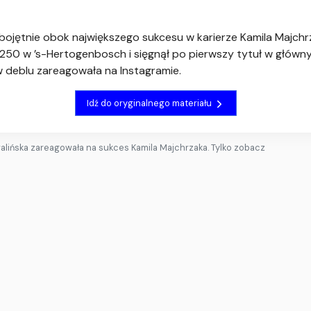
bojętnie obok największego sukcesu w karierze Kamila Majchrz
 250 w ’s-Hertogenbosch i sięgnął po pierwszy tytuł w głównym
 deblu zareagowała na Instagramie.
Idź do oryginalnego materiału
alińska zareagowała na sukces Kamila Majchrzaka. Tylko zobacz