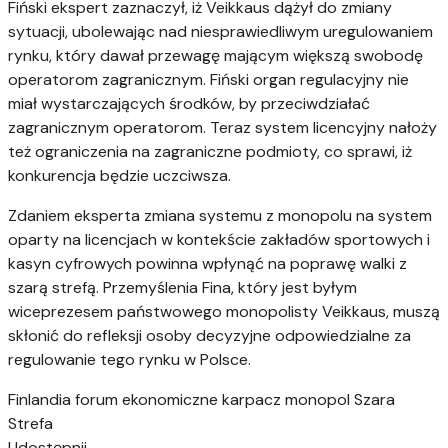
Fiński ekspert zaznaczył, iż Veikkaus dążył do zmiany
sytuacji, ubolewając nad niesprawiedliwym uregulowaniem
rynku, który dawał przewagę mającym większą swobodę
operatorom zagranicznym. Fiński organ regulacyjny nie
miał wystarczających środków, by przeciwdziałać
zagranicznym operatorom. Teraz system licencyjny nałoży
też ograniczenia na zagraniczne podmioty, co sprawi, iż
konkurencja będzie uczciwsza.
Zdaniem eksperta zmiana systemu z monopolu na system
oparty na licencjach w kontekście zakładów sportowych i
kasyn cyfrowych powinna wpłynąć na poprawę walki z
szarą strefą. Przemyślenia Fina, który jest byłym
wiceprezesem państwowego monopolisty Veikkaus, muszą
skłonić do refleksji osoby decyzyjne odpowiedzialne za
regulowanie tego rynku w Polsce.
Finlandia
forum ekonomiczne karpacz
monopol
Szara
Strefa
Udostępnij