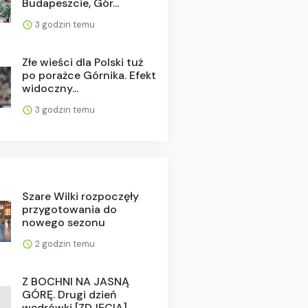
Budapeszcie, Gór...
3 godzin temu
Złe wieści dla Polski tuż
po porażce Górnika. Efekt
widoczny...
3 godzin temu
Szare Wilki rozpoczęły
przygotowania do
nowego sezonu
2 godzin temu
Z BOCHNI NA JASNĄ
GÓRĘ. Drugi dzień
wędrówki [ZDJĘCIA]