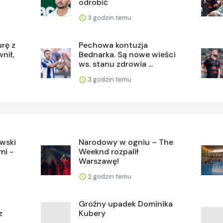
odrobić
3 godzin temu
urę z
Pechowa kontuzja
nił,
Bednarka. Są nowe wieści
ws. stanu zdrowia ...
3 godzin temu
ewski
Narodowy w ogniu – The
mi -
Weeknd rozpalił
Warszawę!
2 godzin temu
w
Groźny upadek Dominika
z
Kubery