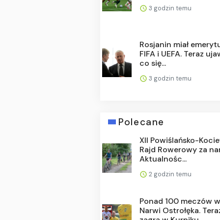
3 godzin temu
Rosjanin miał emeryt
FIFA i UEFA. Teraz ujaw
co się...
3 godzin temu
Polecane
XII Powiślańsko-Koci
Rajd Rowerowy za na
Aktualnośc...
2 godzin temu
Ponad 100 meczów 
Narwi Ostrołęka. Tera
zagra w Kurpiku