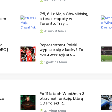
35 minut temu
7:5, 6:1 z Mają Chwalińską,
otem
a teraz kłopoty w
Toronto. Trzy ...
41 minut temu
a.
Reprezentant Polski
DEO]
wypisze się z kadry? To
kontrowersyjna d...
1 godzina temu
Po 11 latach Wiedźmin 3
dzo
otrzymał funkcję, którą
CD Projekt R...
37 minut temu