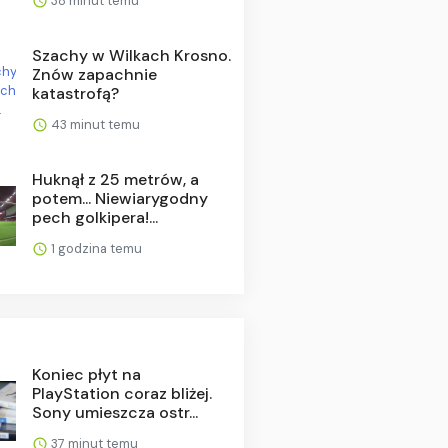
38 minut temu
Szachy w Wilkach Krosno.
Znów zapachnie
katastrofą?
43 minut temu
Huknął z 25 metrów, a
potem... Niewiarygodny
pech golkipera!...
1 godzina temu
Koniec płyt na
PlayStation coraz bliżej.
Sony umieszcza ostr...
37 minut temu