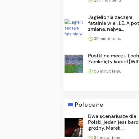
23 minut temu
Jagiellonia zaczęła
fatalnie w el. LE. A p
zmiana. najwa...
38 minut temu
Pustki na meczu Lech
Zamknięty kocioł [WI
56 minut temu
Polecane
Dwa scenariusze dla
Polski, jeden jest bar
groźny. Marek ...
34 minut temu