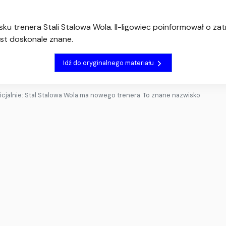
ku trenera Stali Stalowa Wola. II-ligowiec poinformował o z
est doskonale znane.
Idź do oryginalnego materiału
icjalnie: Stal Stalowa Wola ma nowego trenera. To znane nazwisko