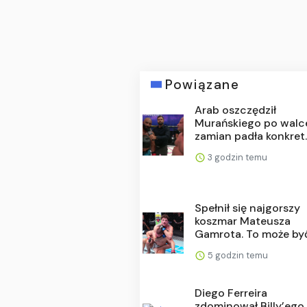
Powiązane
Arab oszczędził
Murańskiego po walc
zamian padła konkret..
3 godzin temu
Spełnił się najgorszy
koszmar Mateusza
Gamrota. To może być 
5 godzin temu
Diego Ferreira
zdominował Billy’ego