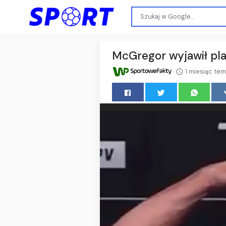
McGregor wyjawił pla
1 miesiąc te