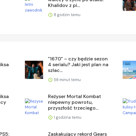
Khalidov z pi...
8 godzin temu
"1670" – czy będzie sezon
iksa
4 serialu? Jaki jest plan na
szlac...
58 minut temu
iksa
Reżyser Mortal Kombat
acy
niepewny powrotu,
przyszłość trzeciego...
1 godzina temu
PS5:
Zaskakujący rekord Gears