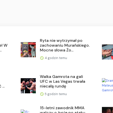
Ryta nie wytrzymał po
e! W
zachowaniu Murańskiego.
.
Mocne słowa Żo...
4 godzin temu
Walka Gamrota na gali
UFC w Las Vegas trwała
...
niecałą rundę
5 godzin temu
15-letni zawodnik MMA
walczy o życie po ataku.