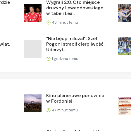
gdzie
Wygrali 2:0. Oto miejsce
drużyny Lewandowskiego
w tabeli Lea...
46 minut temu
"Nie będę milczał". Szef
wiat.
Pogoni stracił cierpliwość.
Uderzył...
1 godzina temu
Kino plenerowe ponownie
y
w Fordonie!
47 minut temu