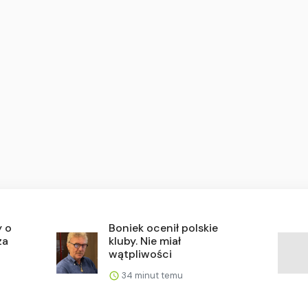
y o
Boniek ocenił polskie
za
kluby. Nie miał
wątpliwości
34 minut temu