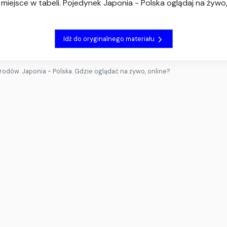
iejsce w tabeli. Pojedynek Japonia - Polska oglądaj na żywo, 
Idź do oryginalnego materiału
rodów. Japonia - Polska. Gdzie oglądać na żywo, online?