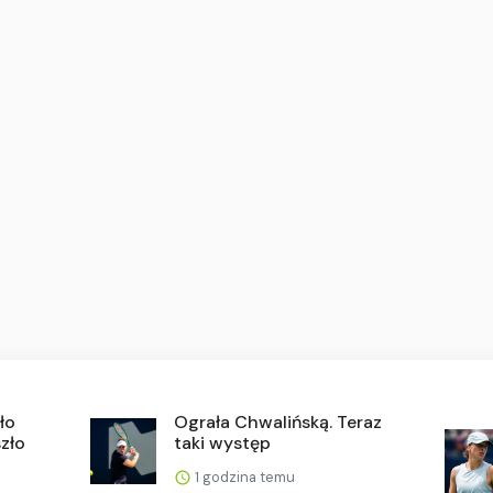
ło
Ograła Chwalińską. Teraz
szło
taki występ
1 godzina temu