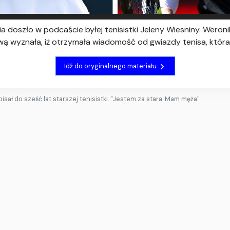
 doszło w podcaście byłej tenisistki Jeleny Wiesniny. Wer
wą wyznała, iż otrzymała wiadomość od gwiazdy tenisa, która 
Idź do oryginalnego materiału
sał do sześć lat starszej tenisistki. "Jestem za stara. Mam męża"