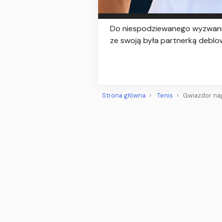
Do niespodziewanego wyzwania
ze swoją była partnerką deblo
Strona główna
Tenis
Gwiazdor napi