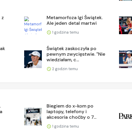
 z
Metamorfoza Igi Świątek.
Ale jeden detal martwi
1 godzina temu
nak
Świątek zaskoczyła po
pewnym zwycięstwie. "Nie
wiedziałam, c...
2 godzin temu
.
Biegiem do x-kom po
za
laptopy, telefony i
akcesoria choćby o 7...
1 godzina temu