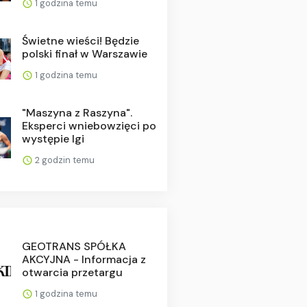
1 godzina temu
Świetne wieści! Będzie
polski finał w Warszawie
1 godzina temu
"Maszyna z Raszyna".
Eksperci wniebowzięci po
występie Igi
2 godzin temu
GEOTRANS SPÓŁKA
AKCYJNA - Informacja z
otwarcia przetargu
1 godzina temu