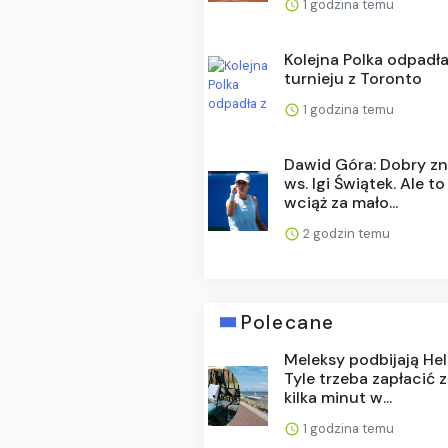
1 godzina temu
Kolejna Polka odpadła
turnieju z Toronto
1 godzina temu
Dawid Góra: Dobry z
ws. Igi Świątek. Ale to
wciąż za mało...
2 godzin temu
Polecane
Meleksy podbijają Hel
Tyle trzeba zapłacić 
kilka minut w...
1 godzina temu