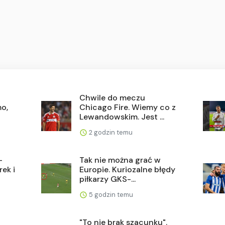
Chwile do meczu
mo,
Chicago Fire. Wiemy co z
Lewandowskim. Jest ...
2 godzin temu
-
Tak nie można grać w
rek i
Europie. Kuriozalne błędy
piłkarzy GKS-...
5 godzin temu
"To nie brak szacunku".