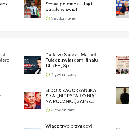
mecz
Słowa po meczu Jagi
poszły w świat
5 godzin temu
est
Daria ze Śląska i Marcel
piero
Tułacz gwiazdami finału
14. ZFF „Sp...
4 godzin temu
ELDO X ZAGÓRZAŃSKA
e.
SIŁA: „NIE PYTAJ O NIĄ”
.
NA ROCZNICĘ ZAPRZ...
4 godzin temu
Włącz tryb przygody!