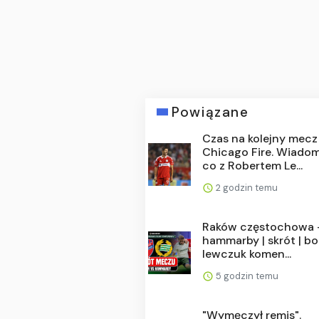
Powiązane
Czas na kolejny mecz
Chicago Fire. Wiado
co z Robertem Le...
2 godzin temu
Raków częstochowa 
hammarby | skrót | bo
lewczuk komen...
5 godzin temu
"Wymęczył remis".