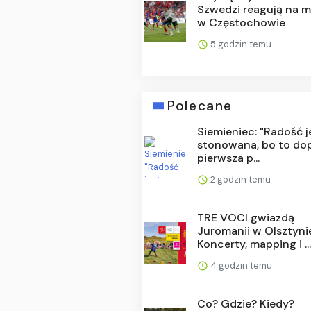
Szwedzi reagują na 
w Częstochowie
5 godzin temu
Polecane
Siemieniec: "Radość j
stonowana, bo to do
pierwsza p...
2 godzin temu
TRE VOCI gwiazdą
Juromanii w Olsztyni
Koncerty, mapping i ..
4 godzin temu
Co? Gdzie? Kiedy?