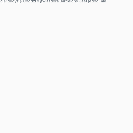
odjął decyzję. Chodzi o gwiazdora Barcelony. Jest jedno "ale"