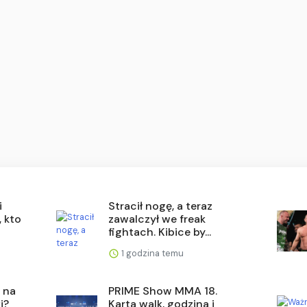
i
Stracił nogę, a teraz
, kto
zawalczył we freak
fightach. Kibice by...
1 godzina temu
 na
PRIME Show MMA 18.
i?
Karta walk, godzina i