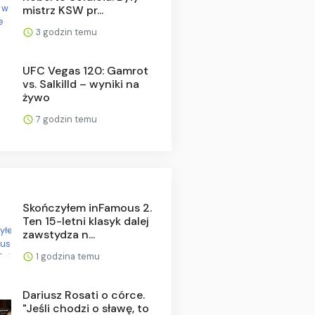
mistrz KSW pr...
3 godzin temu
UFC Vegas 120: Gamrot
vs. Salkilld – wyniki na
żywo
7 godzin temu
Skończyłem inFamous 2.
Ten 15-letni klasyk dalej
zawstydza n...
1 godzina temu
Dariusz Rosati o córce.
"Jeśli chodzi o sławę, to