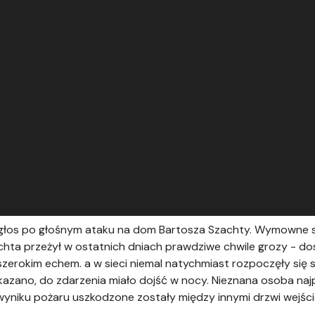
ał głos po głośnym ataku na dom Bartosza Szachty. Wymowne 
ta przeżył w ostatnich dniach prawdziwe chwile grozy - do
szerokim echem. a w sieci niemal natychmiast rozpoczęły się
azano, do zdarzenia miało dojść w nocy. Nieznana osoba naj
 wyniku pożaru uszkodzone zostały między innymi drzwi wejś