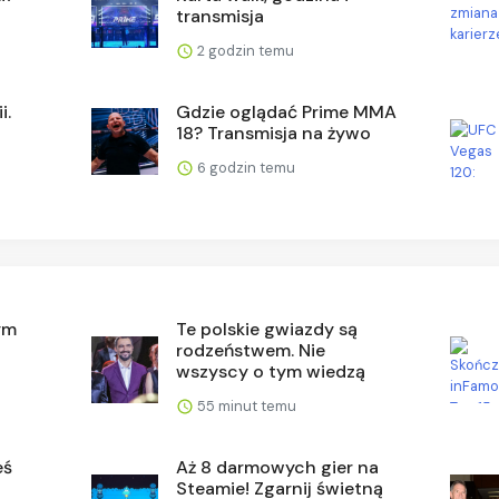
transmisja
2 godzin temu
i.
Gdzie oglądać Prime MMA
18? Transmisja na żywo
6 godzin temu
ym
Te polskie gwiazdy są
rodzeństwem. Nie
wszyscy o tym wiedzą
55 minut temu
eś
Aż 8 darmowych gier na
Steamie! Zgarnij świetną