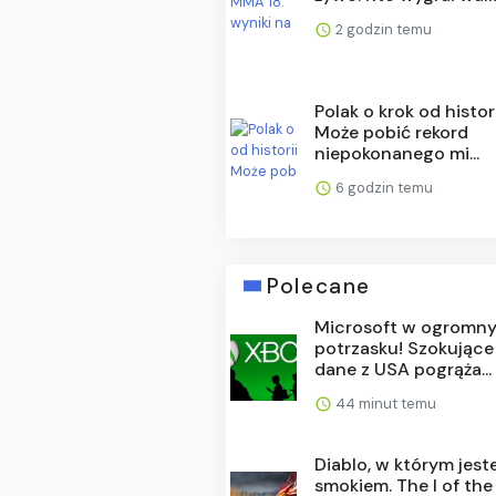
2 godzin temu
Polak o krok od histori
Może pobić rekord
niepokonanego mi...
6 godzin temu
Polecane
Microsoft w ogromn
potrzasku! Szokujące
dane z USA pogrąża...
44 minut temu
Diablo, w którym jest
smokiem. The I of the