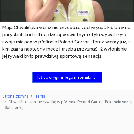
Maja Chwalińska wciąż nie przestaje zachwycać kibiców na
paryskich kortach, a dzisiaj w świetnym stylu wywalczyła
swoje miejsce w półfinale Roland Garros. Teraz wiemy już, z
kim zagra następny mecz i trzeba przyznać, iż wyłonienie
jej rywalki było prawdziwą sportową sensacją.
Idź do oryginalnego materiału
Strona główna
Tenis
Chwalińska zna już rywalkę w półfinale Roland Garros. Pokonała samą
Sabalenkę