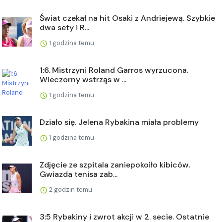
Świat czekał na hit Osaki z Andriejewą. Szybkie
dwa sety i R...
1 godzina temu
1:6. Mistrzyni Roland Garros wyrzucona.
Wieczorny wstrząs w ...
1 godzina temu
Działo się. Jelena Rybakina miała problemy
1 godzina temu
Zdjęcie ze szpitala zaniepokoiło kibiców.
Gwiazda tenisa zab...
2 godzin temu
3:5 Rybakiny i zwrot akcji w 2. secie. Ostatnie