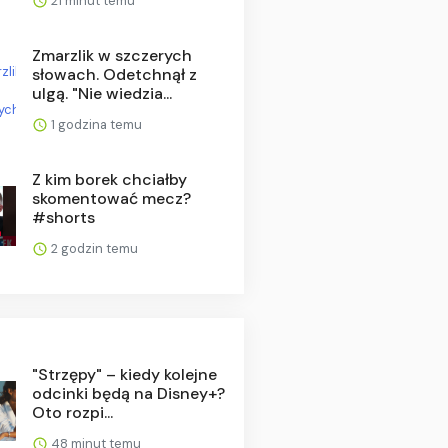
21 minut temu
Zmarzlik w szczerych
słowach. Odetchnął z
ulgą. "Nie wiedzia...
1 godzina temu
Z kim borek chciałby
skomentować mecz?
#shorts
2 godzin temu
"Strzępy" – kiedy kolejne
odcinki będą na Disney+?
Oto rozpi...
48 minut temu