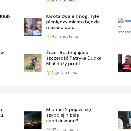
16 minut temu
 Klub
Kwota zwala z nóg. Tyle
pieniędzy miasto będzie
musiało doło...
45 minut temu
 w
Żużel. Rozbrajająca
szczerość Patryka Dudka.
Miał duży probl...
2 godzin temu
a
Michael 2 pojawi się
u.
szybciej niż się
spodziewano?
47 minut temu