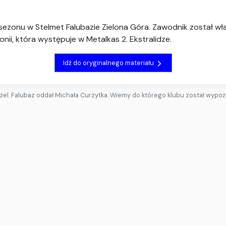
sezonu w Stelmet Falubazie Zielona Góra. Zawodnik został w
onii, która występuje w Metalkas 2. Ekstralidze.
Idź do oryginalnego materiału
żel. Falubaz oddał Michała Curzytka. Wiemy do którego klubu został wypo