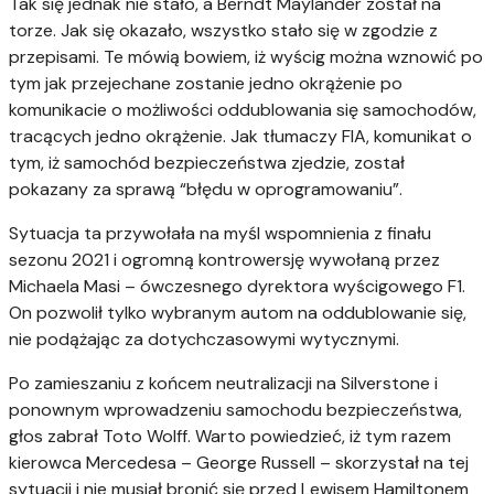
Tak się jednak nie stało, a Berndt Maylander został na
torze. Jak się okazało, wszystko stało się w zgodzie z
przepisami. Te mówią bowiem, iż wyścig można wznowić po
tym jak przejechane zostanie jedno okrążenie po
komunikacie o możliwości oddublowania się samochodów,
tracących jedno okrążenie. Jak tłumaczy FIA, komunikat o
tym, iż samochód bezpieczeństwa zjedzie, został
pokazany za sprawą “błędu w oprogramowaniu”.
Sytuacja ta przywołała na myśl wspomnienia z finału
sezonu 2021 i ogromną kontrowersję wywołaną przez
Michaela Masi – ówczesnego dyrektora wyścigowego F1.
On pozwolił tylko wybranym autom na oddublowanie się,
nie podążając za dotychczasowymi wytycznymi.
Po zamieszaniu z końcem neutralizacji na Silverstone i
ponownym wprowadzeniu samochodu bezpieczeństwa,
głos zabrał Toto Wolff. Warto powiedzieć, iż tym razem
kierowca Mercedesa – George Russell – skorzystał na tej
sytuacji i nie musiał bronić się przed Lewisem Hamiltonem