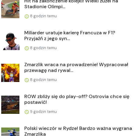
Hit na zakończenie kolejki! Wielki żużel na
Stadionie Olimpi...
8 godzin temu
Miliarder uratuje karierę Francuza w F1?
Przyjaźń z jego syn...
8 godzin temu
Zmarzlik wraca na prowadzenie! Wypracował
przewagę nad rywal...
8 godzin temu
ROW zbliży się do play-off? Ostrovia chce się
postawić!
9 godzin temu
Polski wieczór w Rydze! Bardzo ważna wygrana
Zmarzlika