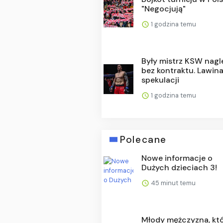
"Negocjują"
1 godzina temu
Były mistrz KSW nagl
bez kontraktu. Lawin
spekulacji
1 godzina temu
Polecane
Nowe informacje o
Dużych dzieciach 3!
45 minut temu
Młody mężczyzna, kt