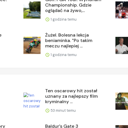
Championship. Gdzie
oglądać na żywo,...
1 godzina temu
e
Żużel. Bolesna lekcja
a
beniaminka. "Po takim
meczu najlepiej ...
1 godzina temu
Ten oscarowy hit został
uznany za najlepszy film
kryminalny ...
53 minut temu
óry
Baldur’s Gate 3