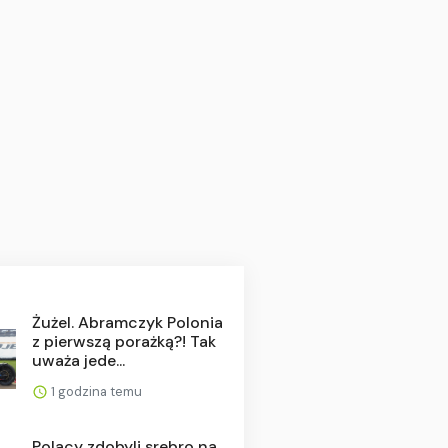
Żużel. Abramczyk Polonia
z pierwszą porażką?! Tak
uważa jede...
1 godzina temu
Polacy zdobyli srebro na