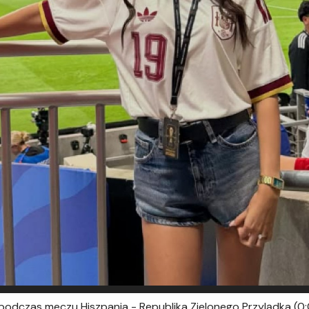
podczas meczu Hiszpania - Republika Zielonego Przylądka (0:0)