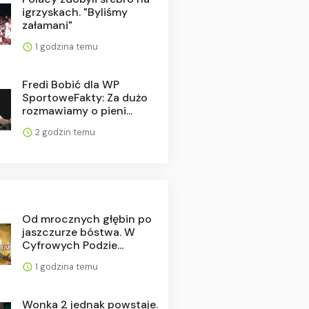
igrzyskach. "Byliśmy
załamani"
1 godzina temu
Fredi Bobić dla WP
SportoweFakty: Za dużo
rozmawiamy o pieni...
2 godzin temu
Od mrocznych głębin po
jaszczurze bóstwa. W
Cyfrowych Podzie...
1 godzina temu
Wonka 2 jednak powstaje.