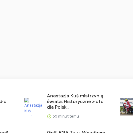
Anastazja Kuś mistrzynią
dło
świata. Historyczne złoto
dla Polsk...
59 minut temu
sce?
Golf. PGA Tour. Wyndham