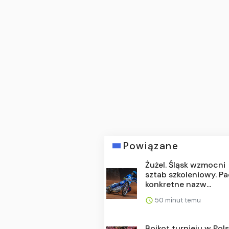
Powiązane
Żużel. Śląsk wzmocni
sztab szkoleniowy. Pa
konkretne nazw...
50 minut temu
Bojkot turnieju w Pol